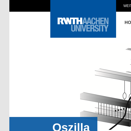
WEI
H
Oszilla