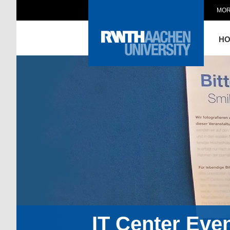
MOR
H
IT Center Eve