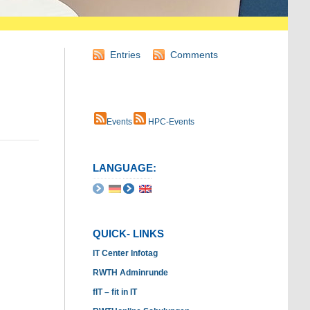
Entries
Comments
Events
HPC-Events
LANGUAGE:
QUICK- LINKS
IT Center Infotag
RWTH Adminrunde
fIT – fit in IT