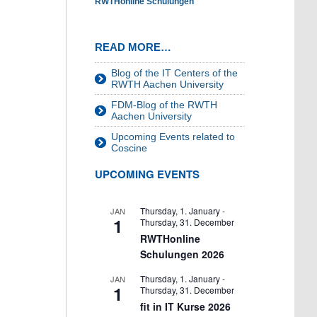
RWTHonline Schulungen
READ MORE…
Blog of the IT Centers of the
RWTH Aachen University
FDM-Blog of the RWTH
Aachen University
Upcoming Events related to
Coscine
UPCOMING EVENTS
Thursday, 1. January
-
JAN
1
Thursday, 31. December
RWTHonline
Schulungen 2026
Thursday, 1. January
-
JAN
1
Thursday, 31. December
fit in IT Kurse 2026