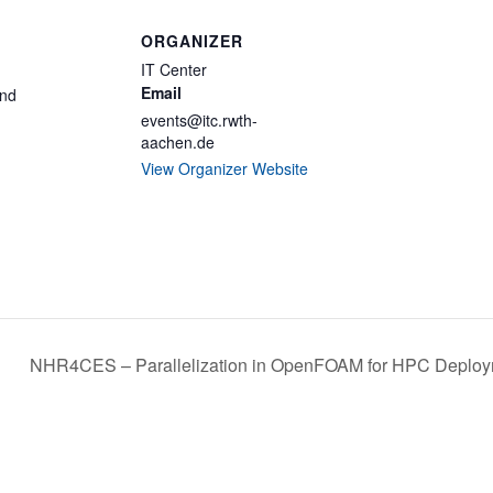
ORGANIZER
IT Center
Email
and
events@itc.rwth-
aachen.de
View Organizer Website
NHR4CES – Parallelization in OpenFOAM for HPC Deplo