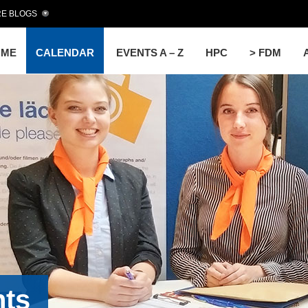
E BLOGS
OME
CALENDAR
EVENTS A – Z
HPC
> FDM
nts