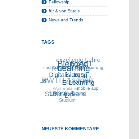
Fellowship
für & von Studis
News and Trends
TAGS
exzellente Lehre
Blended
ExAcT
RWTH
Hochschulforum
MOOC
Learning
Digitalisierung
RWTH Aachen
Digitalisierung
mobile
ETS
L2P
Talk Lehre
learning
E-Learning
Weiterbildung
Stifterverband
mobile app
Lehre
Tagung
L²P
Studium
NEUESTE KOMMENTARE