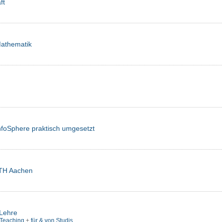
ft
Mathematik
InfoSphere praktisch umgesetzt
WTH Aachen
 Lehre
-Teaching
+
für & von Studis