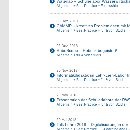
Waterlab – Schülerlabor Wasserwirtscha
Allgemein
+
Best Practice
+
Fellowship
05 Dez. 2018
CAMMP – kreatives Problemlösen mit 
Allgemein
+
Best Practice
+
für & von Studis
03 Dez. 2018
RoboScope – Robotik begeistert!
Allgemein
+
für & von Studis
30 Nov. 2018
Informatikdidaktik im Lehr-Lern-Labor 
Allgemein
+
Best Practice
+
für & von Studis
28 Nov. 2018
Präsentation der Schülerlabore der R
Allgemein
+
Best Practice
+
für & von Studis
30 Mai 2018
Talk Lehre 2018 – Digitalisierung in der
Allgemein
+
Best Practice
+
E-Learning and E