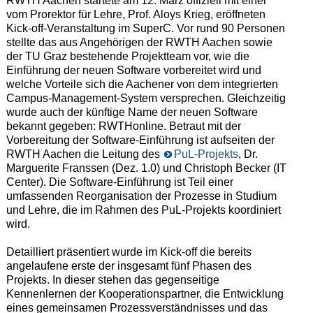
RWTH Aachen startete am 12. März offiziell mit einer
vom Prorektor für Lehre, Prof. Aloys Krieg, eröffneten
Kick-off-Veranstaltung im SuperC. Vor rund 90 Personen
stellte das aus Angehörigen der RWTH Aachen sowie
der TU Graz bestehende Projektteam vor, wie die
Einführung der neuen Software vorbereitet wird und
welche Vorteile sich die Aachener von dem integrierten
Campus-Management-System versprechen. Gleichzeitig
wurde auch der künftige Name der neuen Software
bekannt gegeben: RWTHonline. Betraut mit der
Vorbereitung der Software-Einführung ist aufseiten der
RWTH Aachen die Leitung des
PuL-Projekts
, Dr.
Marguerite Franssen (Dez. 1.0) und Christoph Becker (IT
Center). Die Software-Einführung ist Teil einer
umfassenden Reorganisation der Prozesse in Studium
und Lehre, die im Rahmen des PuL-Projekts koordiniert
wird.
Detailliert präsentiert wurde im Kick-off die bereits
angelaufene erste der insgesamt fünf Phasen des
Projekts. In dieser stehen das gegenseitige
Kennenlernen der Kooperationspartner, die Entwicklung
eines gemeinsamen Prozessverständnisses und das