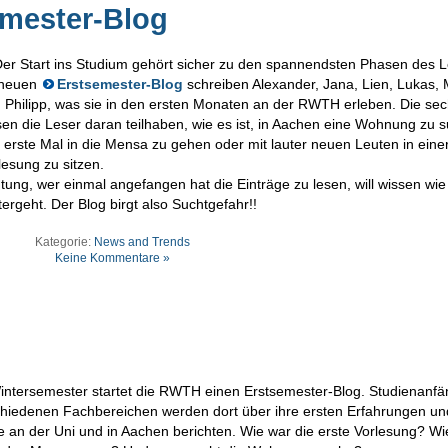
emester-Blog
er Start ins Studium gehört sicher zu den spannendsten Phasen des 
 neuen
Erstsemester-Blog
schreiben Alexander, Jana, Lien, Lukas, 
 Philipp, was sie in den ersten Monaten an der RWTH erleben. Die se
sen die Leser daran teilhaben, wie es ist, in Aachen eine Wohnung zu 
 erste Mal in die Mensa zu gehen oder mit lauter neuen Leuten in eine
lesung zu sitzen.
tung, wer einmal angefangen hat die Einträge zu lesen, will wissen wie
tergeht. Der Blog birgt also Suchtgefahr!!
Kategorie:
News and Trends
Keine Kommentare »
ntersemester startet die RWTH einen Erstsemester-Blog. Studienanfä
hiedenen Fachbereichen werden dort über ihre ersten Erfahrungen un
e an der Uni und in Aachen berichten. Wie war die erste Vorlesung? Wi