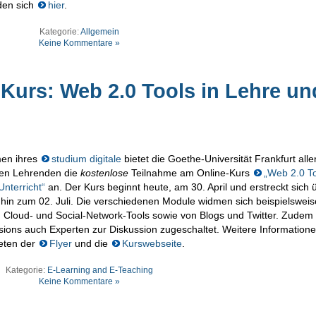
den sich
hier
.
Kategorie:
Allgemein
Keine Kommentare »
Kurs: Web 2.0 Tools in Lehre un
en ihres
studium digitale
bietet die Goethe-Universität Frankfurt alle
rten Lehrenden die
kostenlose
Teilnahme am Online-Kurs
„Web 2.0 To
nterricht“
an. Der Kurs beginnt heute, am 30. April und erstreckt sich 
 hin zum 02. Juli. Die verschiedenen Module widmen sich beispielswei
n Cloud- und Social-Network-Tools sowie von Blogs und Twitter. Zude
sions auch Experten zur Diskussion zugeschaltet. Weitere Information
ieten der
Flyer
und die
Kurswebseite
.
Kategorie:
E-Learning and E-Teaching
Keine Kommentare »