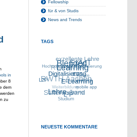
Fellowship
für & von Studis
News and Trends
d
TAGS
exzellente Lehre
Blended
RWTH
ExAcT
Hochschulforum
MOOC
Learning
Digitalisierung
n
RWTH Aachen
Digitalisierung
ols in
mobile
ETS
L2P
Talk Lehre
über 8
learning
E-Learning
Weiterbildung
se dem
Stifterverband
Lehre
mobile app
Tagung
m werden
L²P
Studium
en zu
NEUESTE KOMMENTARE