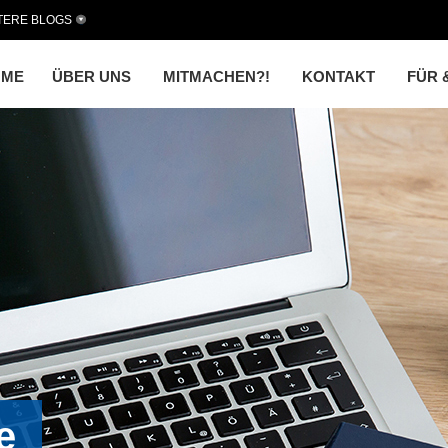
TERE BLOGS
OME
ÜBER UNS
MITMACHEN?!
KONTAKT
FÜR 
e