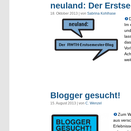
neuland: Der Ersts
18. Oktober 2013 | von
Sabrina Kohlhase
D
Im
und
las
das
Vor
Ach
wei
Blogger gesucht!
15. August 2013 | von
C. Wenzel
Zum Wi
aus versc
Erlebniss