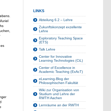
LINKS
Lebens.
Abteilung 6.2 – Lehre
Muriel
chs
Zukunftskonzept exzellente
suchen,
Lehre
r
Exploratory Teaching Space
(ETS)
 es
Talk Lehre
Center for Innovative
Learning Technologies (CiL)
Center of Excellence in
Academic Teaching (ExAcT)
eLearning-Blog der
Philosophischen Fakultät
Wiki zur Organisation von
Studium und Lehre der
nger
RWTH Aachen
d
Lernräume an der RWTH
e