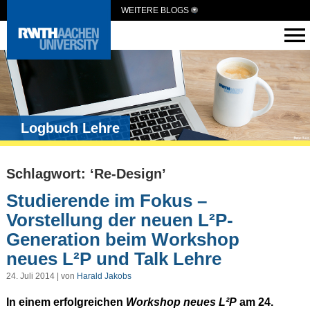
WEITERE BLOGS
Logbuch Lehre
Schlagwort: ‘Re-Design’
Studierende im Fokus –
Vorstellung der neuen L²P-
Generation beim Workshop
neues L²P und Talk Lehre
24. Juli 2014 | von
Harald Jakobs
In einem erfolgreichen
Workshop neues L²P
am 24.