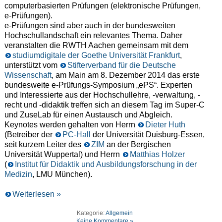
computerbasierten Prüfungen (elektronische Prüfungen,
e-Prüfungen).
e-Prüfungen sind aber auch in der bundesweiten
Hochschullandschaft ein relevantes Thema. Daher
veranstalten die RWTH Aachen gemeinsam mit dem
studiumdigitale der Goethe Universität Frankfurt
,
unterstützt vom
Stifterverband für die Deutsche
Wissenschaft
, am Main am 8. Dezember 2014 das erste
bundesweite e-Prüfungs-Symposium „ePS“. Experten
und Interessierte aus der Hochschullehre, -verwaltung, -
recht und -didaktik treffen sich an diesem Tag im Super-C
und ZuseLab für einen Austausch und Abgleich.
Keynotes werden gehalten von Herrn
Dieter Huth
(Betreiber der
PC-Hall
der Universität Duisburg-Essen,
seit kurzem Leiter des
ZIM
an der Bergischen
Universität Wuppertal) und Herrn
Matthias Holzer
(
Institut für Didaktik und Ausbildungsforschung in der
Medizin
, LMU München).
Weiterlesen »
Kategorie:
Allgemein
Keine Kommentare »