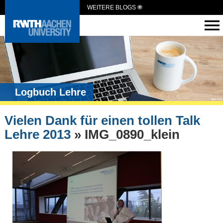
WEITERE BLOGS
Logbuch Lehre
Vielen Dank für einen tollen Talk
Lehre 2013
» IMG_0890_klein