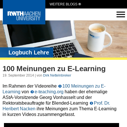
WEITERE BLOGS
Logbuch Lehre
100 Meinungen zu E-Learning
19. September 2014 | von
Dirk Nettelnbreker
Im Rahmen der Videoreihe
100 Meinungen zu E-
Learning
von
e-teaching.org
haben der ehemalige
AStA-Vorsitzende Georg Vonhasselt und der
Rektoratsbeauftragte für Blended-Learning
Prof. Dr.
Heribert Nacken
ihre Meinungen zum Thema E-Learning
in kurzen Videos zusammengefasst.