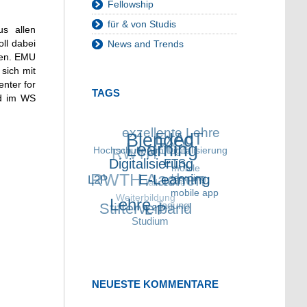
Fellowship
für & von Studis
s allen
oll dabei
News and Trends
uen. EMU
sich mit
enter for
TAGS
nd im WS
exzellente Lehre
Blended
ExAcT
RWTH
Hochschulforum
MOOC
Learning
Digitalisierung
Digitalisierung
RWTH Aachen
ETS
mobile
L2P
Talk Lehre
learning
E-Learning
Weiterbildung
mobile app
Stifterverband
Lehre
Tagung
L²P
Studium
NEUESTE KOMMENTARE