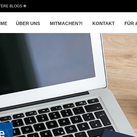
TERE BLOGS
OME
ÜBER UNS
MITMACHEN?!
KONTAKT
FÜR 
e