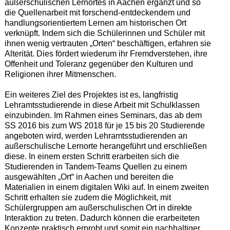
außerschulischen Lernortes in Aachen ergänzt und so
die Quellenarbeit mit forschend-entdeckendem und
handlungsorientiertem Lernen am historischen Ort
verknüpft. Indem sich die Schülerinnen und Schüler mit
ihnen wenig vertrauten „Orten“ beschäftigen, erfahren sie
Alterität. Dies fördert wiederum ihr Fremdverstehen, ihre
Offenheit und Toleranz gegenüber den Kulturen und
Religionen ihrer Mitmenschen.
Ein weiteres Ziel des Projektes ist es, langfristig
Lehramtsstudierende in diese Arbeit mit Schulklassen
einzubinden. Im Rahmen eines Seminars, das ab dem
SS 2016 bis zum WS 2018 für je 15 bis 20 Studierende
angeboten wird, werden Lehramtsstudierenden an
außerschulische Lernorte herangeführt und erschließen
diese. In einem ersten Schritt erarbeiten sich die
Studierenden in Tandem-Teams Quellen zu einem
ausgewählten „Ort“ in Aachen und bereiten die
Materialien in einem digitalen Wiki auf. In einem zweiten
Schritt erhalten sie zudem die Möglichkeit, mit
Schülergruppen am außerschulischen Ort in direkte
Interaktion zu treten. Dadurch können die erarbeiteten
Konzepte praktisch erprobt und somit ein nachhaltiger