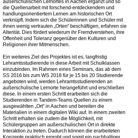
außerschulischen Lernortes in Aachen ergänzt und so
die Quellenarbeit mit forschend-entdeckendem und
handlungsorientiertem Lernen am historischen Ort
verknüpft. Indem sich die Schülerinnen und Schüler mit
ihnen wenig vertrauten „Orten“ beschäftigen, erfahren sie
Alterität. Dies fördert wiederum ihr Fremdverstehen, ihre
Offenheit und Toleranz gegenüber den Kulturen und
Religionen ihrer Mitmenschen.
Ein weiteres Ziel des Projektes ist es, langfristig
Lehramtsstudierende in diese Arbeit mit Schulklassen
einzubinden. Im Rahmen eines Seminars, das ab dem
SS 2016 bis zum WS 2018 für je 15 bis 20 Studierende
angeboten wird, werden Lehramtsstudierenden an
außerschulische Lernorte herangeführt und erschließen
diese. In einem ersten Schritt erarbeiten sich die
Studierenden in Tandem-Teams Quellen zu einem
ausgewählten „Ort“ in Aachen und bereiten die
Materialien in einem digitalen Wiki auf. In einem zweiten
Schritt erhalten sie zudem die Möglichkeit, mit
Schülergruppen am außerschulischen Ort in direkte
Interaktion zu treten. Dadurch können die erarbeiteten
Konzepte praktisch erprobt und somit ein nachhaltiger