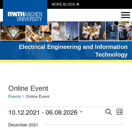
MORE BLOGS
Electrical Engineering and Information
Technology
Online Event
Events
Online Event
Events
10.12.2021
 - 
06.08.2026
Eve
Search
List
Vie
Search
Select
date.
December 2021
Navi
and