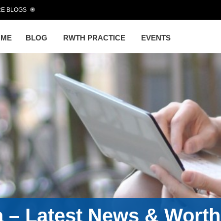
E BLOGS
OME
BLOG
RWTH PRACTICE
EVENTS
a – Latest News & Wort