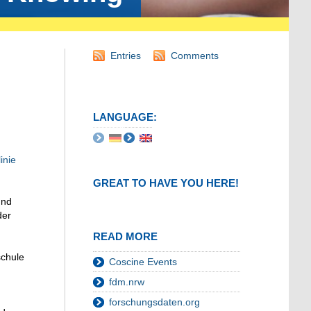
Entries
Comments
LANGUAGE:
linie
GREAT TO HAVE YOU HERE!
und
der
READ MORE
schule
Coscine Events
fdm.nrw
forschungsdaten.org