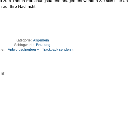
 und zum Thema Forschungsdatenmanagement wenden Sie sich bitte an
 auf Ihre Nachricht.
Kategorie:
Allgemein
Schlagworte:
Beratung
nen:
Antwort schreiben »
|
Trackback senden «
nt.