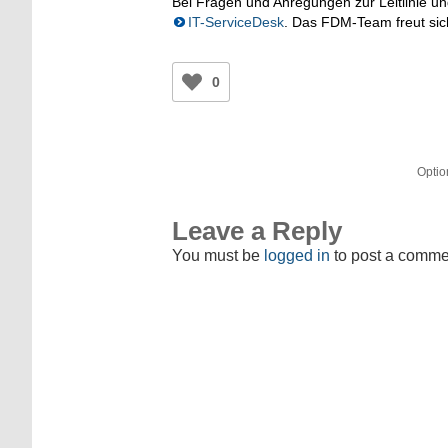
Bei Fragen und Anregungen zur Leitlinie
IT-ServiceDesk
. Das FDM-Team freut sich
0
Optio
Leave a Reply
You must be
logged in
to post a comme