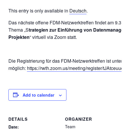
This entry is only available in
Deutsch
.
Das nächste offene FDM-Netzwerktreffen findet am 9.3.20
Thema „S
trategien zur Einführung von Datenmanageme
Projekten
“ virtuell via Zoom statt.
Die Registrierung für das FDM-Netzwerktreffen ist unter f
möglich:
https://rwth.zoom.us/meeting/register/tJAtceuu
Add to calendar
DETAILS
ORGANIZER
Team
Date: