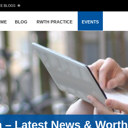
E BLOGS
OME
BLOG
RWTH PRACTICE
EVENTS
a – Latest News & Wort