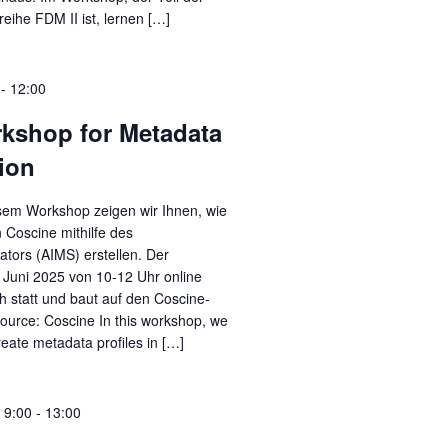
eihe FDM II ist, lernen […]
-
12:00
kshop for Metadata
tion
esem Workshop zeigen wir Ihnen, wie
n Coscine mithilfe des
tors (AIMS) erstellen. Der
 Juni 2025 von 10-12 Uhr online
h statt und baut auf den Coscine-
ource: Coscine In this workshop, we
reate metadata profiles in […]
 9:00
-
13:00