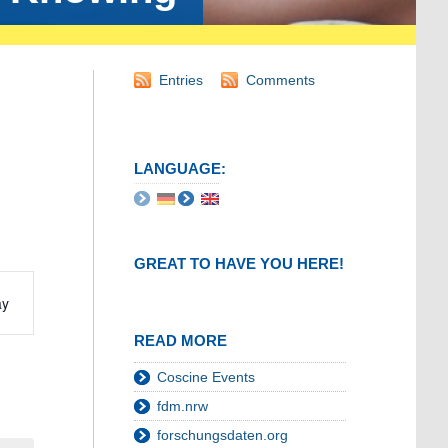
Entries
Comments
LANGUAGE:
GREAT TO HAVE YOU HERE!
t
ay
s
READ MORE
ation
Coscine Events
fdm.nrw
forschungsdaten.org