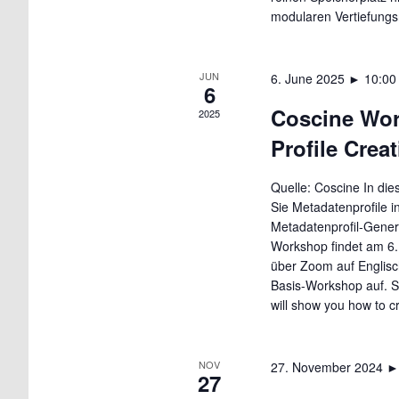
modularen Vertiefungsr
JUN
6. June 2025 ► 10:00
6
Coscine Wor
2025
Profile Crea
Quelle: Coscine In di
Sie Metadatenprofile i
Metadatenprofil-Genera
Workshop findet am 6.
über Zoom auf Englisc
Basis-Workshop auf. S
will show you how to c
NOV
27. November 2024 ►
27