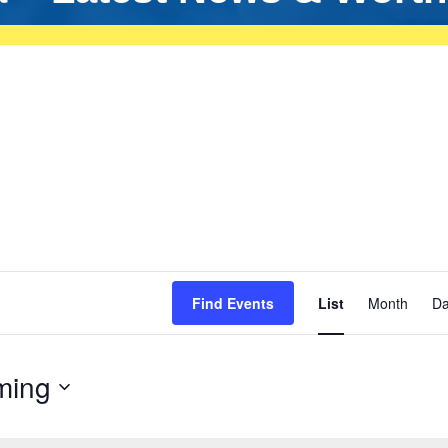
Even
Find Events
List
Month
D
View
Navig
ming