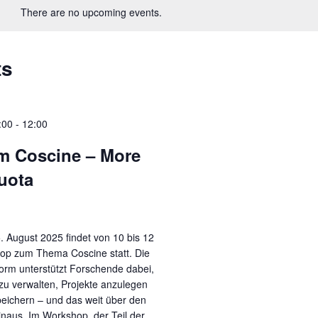
There are no upcoming events.
ts
:00
-
12:00
m Coscine – More
uota
. August 2025 findet von 10 bis 12
op zum Thema Coscine statt. Die
orm unterstützt Forschende dabei,
t zu verwalten, Projekte anzulegen
peichern – und das weit über den
inaus. Im Workshop, der Teil der