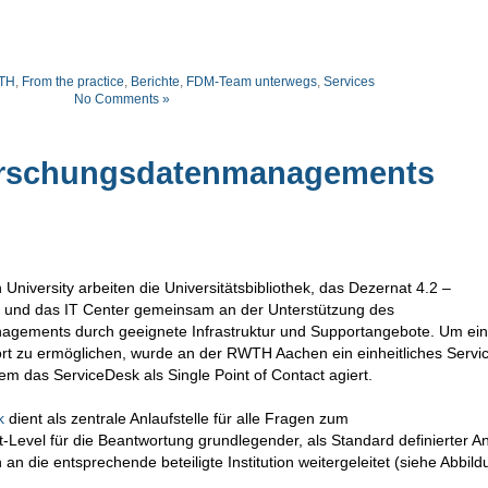
TH
,
From the practice
,
Berichte
,
FDM-Team unterwegs
,
Services
No Comments »
orschungsdatenmanagements
iversity arbeiten die Universitätsbibliothek, das Dezernat 4.2 –
 und das IT Center gemeinsam an der Unterstützung des
gements durch geeignete Infrastruktur und Supportangebote. Um ei
ort zu ermöglichen, wurde an der RWTH Aachen ein einheitliches Servi
dem das ServiceDesk als Single Point of Contact agiert.
k
dient als zentrale Anlaufstelle für alle Fragen zum
Level für die Beantwortung grundlegender, als Standard definierter A
 die entsprechende beteiligte Institution weitergeleitet (siehe Abbild