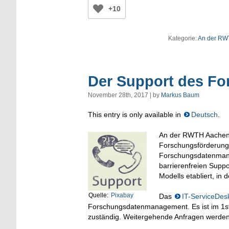
+10
Kategorie:
An der RW
Der Support des F
November 28th, 2017 | by
Markus Baum
This entry is only available in
Deutsch
.
An der RWTH Aachen Un
Forschungsförderung
Forschungsdatenmana
barrierenfreien Supp
Modells etabliert, in 
Quelle:
Pixabay
Das
IT-ServiceDes
Forschungsdatenmanagement. Es ist im 1st-
zuständig. Weitergehende Anfragen werden an