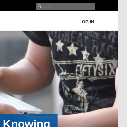
LOG IN
h Knowing