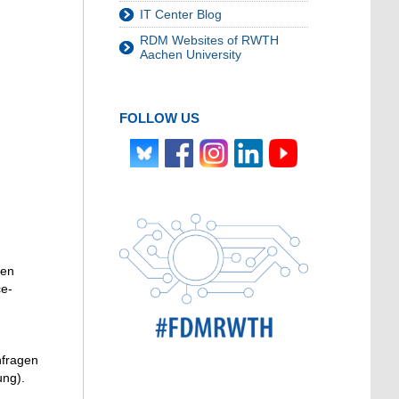
IT Center Blog
RDM Websites of RWTH
Aachen University
FOLLOW US
nen
ce-
nfragen
ung).