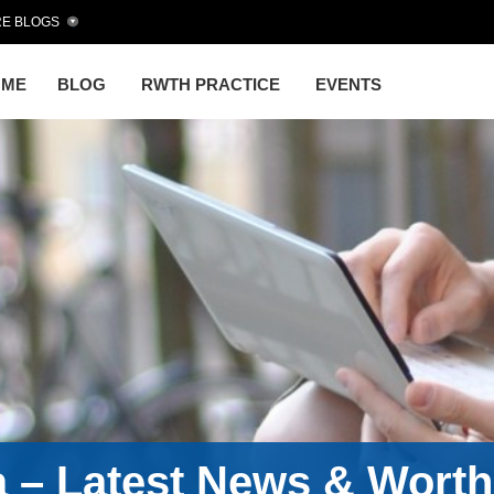
E BLOGS
OME
BLOG
RWTH PRACTICE
EVENTS
a – Latest News & Wort