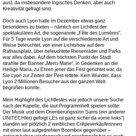
aus), da insbesondere logisches Denken, aber auch
Kreativität gefragt sind.
Doch auch Lyon hatte im Dezember etwas ganz
besonderes zu bieten – nämlich ein Lichtfest der
spektakulären Art, die sogenannte „Fête des Lumières“.
Für 5 Tage wurde Lyon auf die verschiedenste Art und
Weise beleuchtet, von einer Lichtshow auf dem
Rathausplatz, über beleuchtete Riesenräder und Parks
war alles dabei. Auf dem höchsten Punkt der Stadt
strahlte der Banner „Merci Marie“, in Gedenken an die
Heilige Maria, zu Ehren jener das Fest gerichtet war, da
Sie Lyon zur Zeiten der Pest rettete. Kein Wunder, dass
Lyon 2 Millionen Besucher aus der ganzen Welt
begrüßen konnte.
Mein Highlight des Lichtfestes war jedoch unsere Suche
nach der Kapelle, die laut Programmheft spielen sollte:
Der Musik und dem Orientierungssinn Sams (ein anderer
UNITECHler) gefolgt („Es ist ganz sicher da vorne links“)
standen wir plötzlich 2 weiblichen Crêpeverkäuferinnen
mit einer laut aufgedrehten Boombox gegenüber –