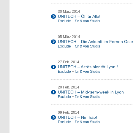
30 März 2014
UNITECH – Öl für Alle!
Exclude
+
für & von Studis
05 März 2014
UNITECH – Die Ankunft im Fernen Ost
Exclude
+
für & von Studis
27 Feb. 2014
UNITECH – A très bientôt Lyon !
Exclude
+
für & von Studis
20 Feb. 2014
UNITECH – Mid-term-week in Lyon
Exclude
+
für & von Studis
09 Feb. 2014
UNITECH – Nín hǎo!
Exclude
+
für & von Studis