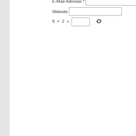
E-Mail-Adresse
*
Website
9
×
2
=