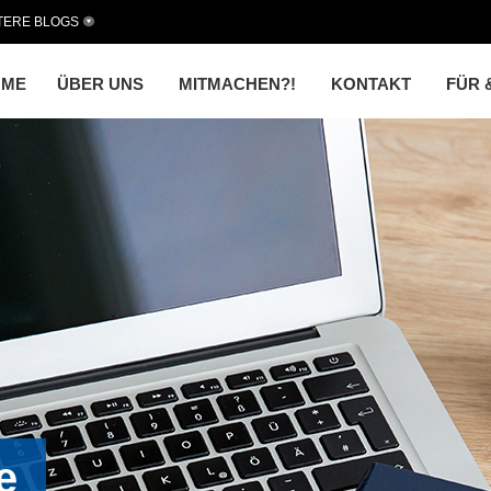
TERE BLOGS
OME
ÜBER UNS
MITMACHEN?!
KONTAKT
FÜR 
e