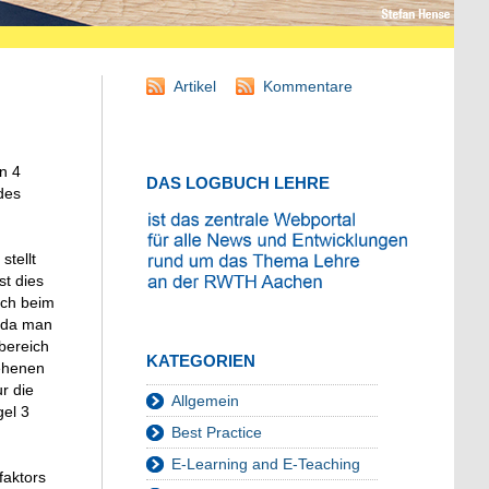
Artikel
Kommentare
en 4
DAS LOGBUCH LEHRE
des
stellt
st dies
uch beim
, da man
bereich
KATEGORIEN
sehenen
r die
Allgemein
gel 3
Best Practice
E-Learning and E-Teaching
faktors