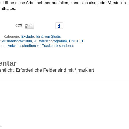
e Löhne diese Arbeitnehmer ausfallen, kann sich also jeder Vorstellen –
nthaltes.
Kategorie:
Exclude
,
für & von Studis
:
Auslandspraktikum
,
Austauschprogramm
,
UNITECH
nen:
Antwort schreiben »
|
Trackback senden «
entar
ntlicht.
Erforderliche Felder sind mit
*
markiert