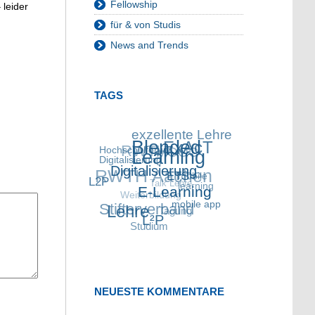
Fellowship
 leider
für & von Studis
News and Trends
TAGS
exzellente
Lehre
RWTH
Hochschulforum
Blended
ExAcT
MOOC
Digitalisierung
Learning
RWTH Aachen
Digitalisierung
L2P
mobile
Talk Lehre
ETS
learning
Weiterbildung
E-Learning
Stifterverband
Lehre
mobile app
Tagung
L²P
Studium
NEUESTE KOMMENTARE