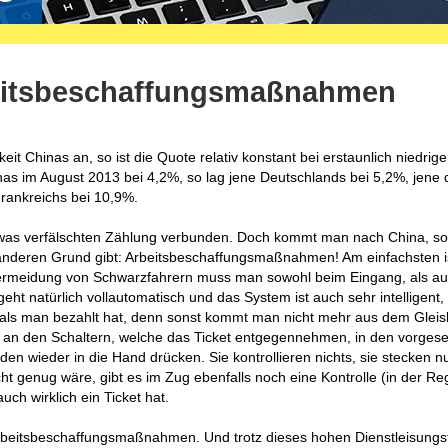
eitsbeschaffungsmaßnahmen
keit Chinas an, so ist die Quote relativ konstant bei erstaunlich niedrig
nas im August 2013 bei 4,2%, so lag jene Deutschlands bei 5,2%, jene 
rankreichs bei 10,9%.
etwas verfälschten Zählung verbunden. Doch kommt man nach China, so 
 anderen Grund gibt: Arbeitsbeschaffungsmaßnahmen! Am einfachsten i
Vermeidung von Schwarzfahrern muss man sowohl beim Eingang, als a
eht natürlich vollautomatisch und das System ist auch sehr intelligent
n, als man bezahlt hat, denn sonst kommt man nicht mehr aus dem Gleis
ter an den Schaltern, welche das Ticket entgegennehmen, in den vorge
en wieder in die Hand drücken. Sie kontrollieren nichts, sie stecken nu
cht genug wäre, gibt es im Zug ebenfalls noch eine Kontrolle (in der Re
ch wirklich ein Ticket hat.
 Arbeitsbeschaffungsmaßnahmen. Und trotz dieses hohen Dienstleisungs