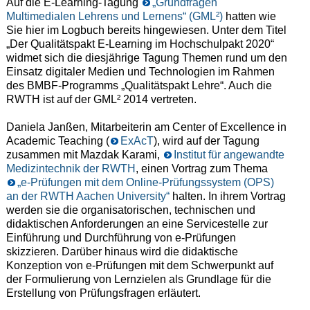
Auf die E-Learning-Tagung
„Grundfragen
Multimedialen Lehrens und Lernens“ (GML²)
hatten wie
Sie hier im Logbuch bereits hingewiesen. Unter dem Titel
„Der Qualitätspakt E-Learning im Hochschulpakt 2020“
widmet sich die diesjährige Tagung Themen rund um den
Einsatz digitaler Medien und Technologien im Rahmen
des BMBF-Programms „Qualitätspakt Lehre“. Auch die
RWTH ist auf der GML² 2014 vertreten.
Daniela Janßen, Mitarbeiterin am Center of Excellence in
Academic Teaching (
ExAcT
), wird auf der Tagung
zusammen mit Mazdak Karami,
Institut für angewandte
Medizintechnik der RWTH
, einen Vortrag zum Thema
„e-Prüfungen mit dem Online-Prüfungssystem (OPS)
an der RWTH Aachen University“
halten.
In ihrem Vortrag
werden sie die organisatorischen, technischen und
didaktischen Anforderungen an eine Servicestelle zur
Einführung und Durchführung von e-Prüfungen
skizzieren. Darüber hinaus wird die didaktische
Konzeption von e-Prüfungen mit dem Schwerpunkt auf
der Formulierung von Lernzielen als Grundlage für die
Erstellung von Prüfungsfragen erläutert.