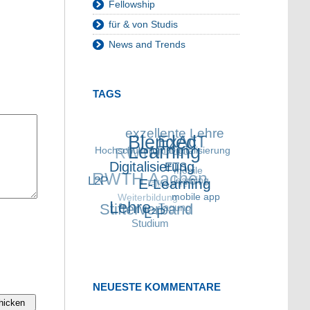
Fellowship
für & von Studis
News and Trends
TAGS
exzellente Lehre
Blended
ExAcT
RWTH
Hochschulforum
MOOC
Learning
Digitalisierung
RWTH Aachen
Digitalisierung
mobile
ETS
L2P
Talk Lehre
learning
E-Learning
Weiterbildung
Stifterverband
mobile app
Lehre
Tagung
L²P
Studium
NEUESTE KOMMENTARE