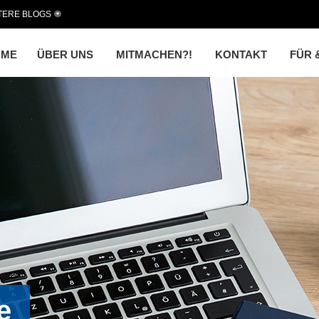
TERE BLOGS
OME
ÜBER UNS
MITMACHEN?!
KONTAKT
FÜR 
e