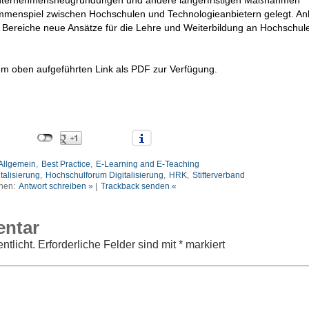
e, Unternehmensneugründungen und andere längerfristigen Maßnahmen
ammenspiel zwischen Hochschulen und Technologieanbietern gelegt. A
en Bereiche neue Ansätze für die Lehre und Weiterbildung an Hochschul
 dem oben aufgeführten Link als PDF zur Verfügung.
Allgemein
,
Best Practice
,
E-Learning and E-Teaching
italisierung
,
Hochschulforum Digitalisierung
,
HRK
,
Stifterverband
nen:
Antwort schreiben »
|
Trackback senden «
entar
ntlicht.
Erforderliche Felder sind mit
*
markiert