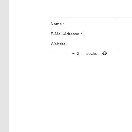
Name
*
E-Mail-Adresse
*
Website
−
2
=
sechs