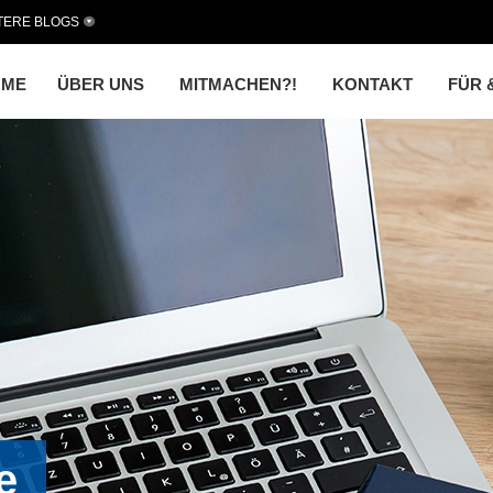
TERE BLOGS
OME
ÜBER UNS
MITMACHEN?!
KONTAKT
FÜR 
e