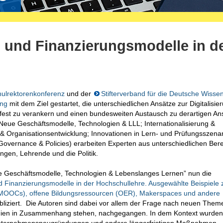
 und Finanzierungsmodelle in d
ulrektorenkonferenz
und der
Stifterverband für die Deutsche Wisse
ung
mit dem Ziel gestartet, die unterschiedlichen Ansätze zur Digitalisie
 fest zu verankern und einen bundesweiten Austausch zu derartigen An
eue Geschäftsmodelle, Technologien & LLL; Internationalisierung &
 Organisationsentwicklung; Innovationen in Lern- und Prüfungsszenar
Governance & Policies) erarbeiten Experten aus unterschiedlichen Ber
gen, Lehrende und die Politik.
 Geschäftsmodelle, Technologien & Lebenslanges Lernen” nun die
 Finanzierungsmodelle in der Hochschullehre. Ausgewählte Beispiele 
 (MOOCs), offene Bildungsressourcen (OER), Makerspaces und andere
liziert. Die Autoren sind dabei vor allem der Frage nach neuen Theme
logien in Zusammenhang stehen, nachgegangen. In dem Kontext wurde