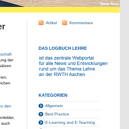
Artikel
Kommentare
er
DAS LOGBUCH LEHRE
nschaft
rung der
sätzen
ien;
eichen
KATEGORIEN
Allgemein
zu den
Best Practice
nfelder,
E-Learning and E-Teaching
n auch