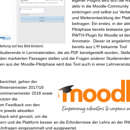
eigener Plugins wird sich die 
aktiv in die Moodle-Community
einbringen und selbst zur Verb
und Weiterentwicklung der Plat
beitragen. Ein erstes, in der akt
Pilotphase bereits testweise ge
RWTH-Plugin für Moodle ist de
Annotator. Dieser ist angelehn
llung auf das Bild klicken)
bereits aus L²P bekannte Tool
udierende in Lernmaterialien, die als PDF bereitgestellt wurden, Stell
den markierten Passagen stellen und die Fragen anderer Studierender
en aus der Moodle-Pilotphase wird das Tool auch in einer Lehrveranst
berichtet, gehen der
Wintersemester 2017/18
m Sommersemester 2018 sowie
utzen die
, um Feedback von den
 jeweils aktuellen
back wird genutzt, um die
tern und die Plattform besser an die Erfordernisse der Lehre an der 
-Umfragen eingesammelt und ausgewertet.