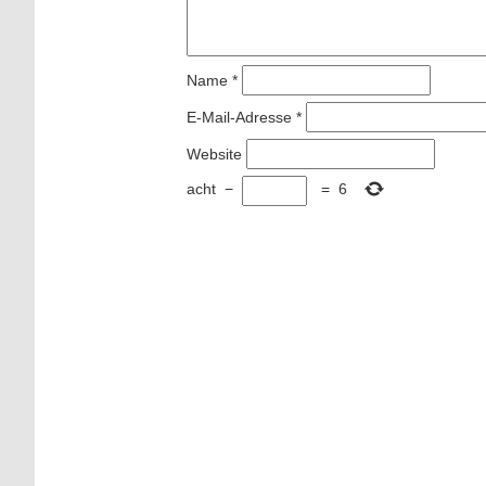
Name
*
E-Mail-Adresse
*
Website
acht
−
=
6