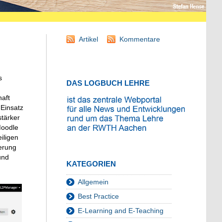
Artikel
Kommentare
s
DAS LOGBUCH LEHRE
haft
 Einsatz
stärker
Moodle
iligen
erung
und
KATEGORIEN
Allgemein
Best Practice
E-Learning and E-Teaching