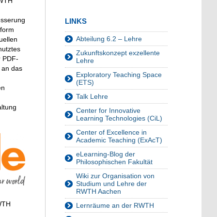
RWTH
esserung
LINKS
tform
Abteilung 6.2 – Lehre
uellen
nutztes
Zukunftskonzept exzellente
r PDF-
Lehre
t an das
Exploratory Teaching Space
(ETS)
en
Talk Lehre
altung
Center for Innovative
Learning Technologies (CiL)
Center of Excellence in
Academic Teaching (ExAcT)
eLearning-Blog der
Philosophischen Fakultät
Wiki zur Organisation von
Studium und Lehre der
RWTH Aachen
RWTH
Lernräume an der RWTH