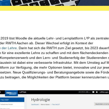
9 löst Moodle die aktuelle Lehr- und Lernplattform L²P als zentrale
r RWTH Aachen ab. Dieser Wechsel erfolgt im Kontext der
ie der Lehre
. Darin hat sich die RWTH zum Ziel gesetzt, bis 2023 dauer
 für eine exzellente Lehre zu schaffen und mit dem flächendeckenden
n Kompetenzerwerb und den Lern- und Studienerfolg der Studierenden 
Baustein ist dabei eine verbesserte Infrastruktur. Mit dem Umstieg auf 
tform zur Verfügung, die mehr Optionen bietet, innovative und zur jewe
usetzen. Neue Qualifizierungs- und Beratungsangebote sowie die Förd
zu beitragen, die Möglichkeiten der Plattform besser kennenzulernen 