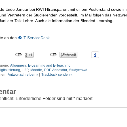
rde Ende Januar bei RWTHtransparent mit einem Posterstand sowie i
und Vertretern der Studierenden vorgestellt. Im Mai folgen das Netzwer
ni der Talk Lehre. Auch die Information der Blended Learning-
tte an den
IT ServiceDesk
.
gorie:
Allgemein
,
E-Learning and E-Teaching
igitalisierung
,
L2P
,
Moodle
,
PDF-Annotator
,
Studycrowd
nen:
Antwort schreiben »
|
Trackback senden «
entar
ntlicht.
Erforderliche Felder sind mit
*
markiert