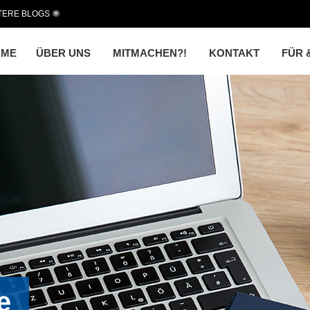
TERE BLOGS
OME
ÜBER UNS
MITMACHEN?!
KONTAKT
FÜR 
e