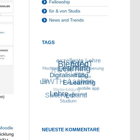
Fellowship
für & von Studis
News and Trends
TAGS
exzellente Lehre
Blended
ExAcT
RWTH
Hochschulforum
MOOC
Learning
Digitalisierung
Digitalisierung
RWTH Aachen
mobile
ETS
L2P
Talk Lehre
learning
E-Learning
Weiterbildung
Stifterverband
mobile app
Lehre
Tagung
en)
L²P
Studium
Moodle
NEUESTE KOMMENTARE
icklung