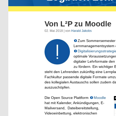
Von L²P zu Moodle
02. Mai 2018 | von
Harald Jakobs
Zum Sommersemester 201
Lernmanagementsystem de
Digitalisierungsstrateg
optimale Voraussetzungen
digitaler Lehrformate de
zu fördern.
Ein wichtiger 
steht den Lehrenden zukünftig eine Lernplat
Fachkultur passende digitale Formate umz
des kollegialen Austauschs sollen zudem da
auszuschöpfen.
Die Open Source Plattform
Moodle
hat mit Kalender, Ankündigungen, E-
Mailversand, Dateibereitstellung,
Videoeinbettung, elektronischen