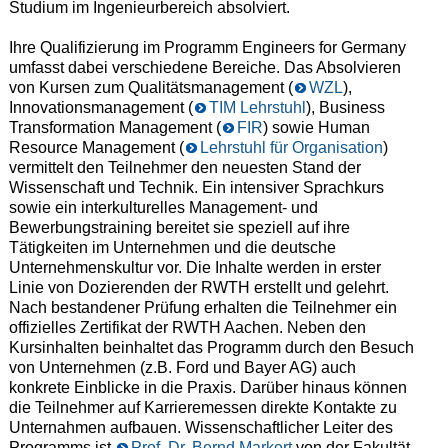
Studium im Ingenieurbereich absolviert.
Ihre Qualifizierung im Programm Engineers for Germany
umfasst dabei verschiedene Bereiche. Das Absolvieren
von Kursen zum Qualitätsmanagement (
WZL
),
Innovationsmanagement (
TIM Lehrstuhl
), Business
Transformation Management (
FIR
) sowie Human
Resource Management (
Lehrstuhl für Organisation
)
vermittelt den Teilnehmer den neuesten Stand der
Wissenschaft und Technik. Ein intensiver Sprachkurs
sowie ein interkulturelles Management- und
Bewerbungstraining bereitet sie speziell auf ihre
Tätigkeiten im Unternehmen und die deutsche
Unternehmenskultur vor. Die Inhalte werden in erster
Linie von Dozierenden der RWTH erstellt und gelehrt.
Nach bestandener Prüfung erhalten die Teilnehmer ein
offizielles Zertifikat der RWTH Aachen. Neben den
Kursinhalten beinhaltet das Programm durch den Besuch
von Unternehmen (z.B. Ford und Bayer AG) auch
konkrete Einblicke in die Praxis. Darüber hinaus können
die Teilnehmer auf Karrieremessen direkte Kontakte zu
Unternahmen aufbauen. Wissenschaftlicher Leiter des
Programms ist
Prof. Dr. Bernd Markert
von der Fakultät