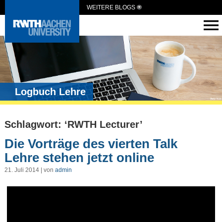
WEITERE BLOGS
Logbuch Lehre
Schlagwort: ‘RWTH Lecturer’
Die Vorträge des vierten Talk
Lehre stehen jetzt online
21. Juli 2014 | von
admin