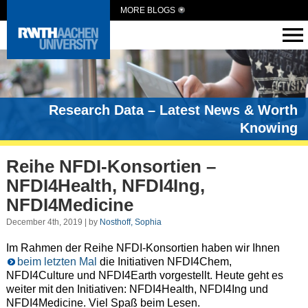
MORE BLOGS
Research Data – Latest News & Worth
Knowing
Reihe NFDI-Konsortien –
NFDI4Health, NFDI4Ing,
NFDI4Medicine
December 4th, 2019 | by
Nosthoff, Sophia
Im Rahmen der Reihe NFDI-Konsortien haben wir Ihnen
beim letzten Mal
die Initiativen NFDI4Chem,
NFDI4Culture und NFDI4Earth vorgestellt. Heute geht es
weiter mit den Initiativen: NFDI4Health, NFDI4Ing und
NFDI4Medicine. Viel Spaß beim Lesen.