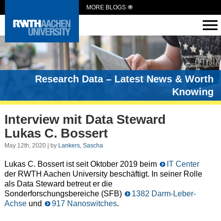
MORE BLOGS
Research Data – Latest News & Worth
Knowing
Interview mit Data Steward
Lukas C. Bossert
May 12th, 2020 | by
Lankers, Sascha
Lukas C. Bossert ist seit Oktober 2019 beim
IT Center
der RWTH Aachen University beschäftigt. In seiner Rolle
als Data Steward betreut er die
Sonderforschungsbereiche (SFB)
1382 Darm-Leber-
Achse
und
917 Nanoswitches
.