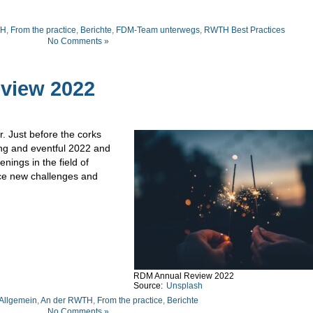
TH
,
From the practice
,
Berichte
,
FDM-Team unterwegs
,
RWTH Best Practices
No Comments »
view 2022
r. Just before the corks
ing and eventful 2022 and
ings in the field of
e new challenges and
RDM Annual Review 2022
Source:
Unsplash
Allgemein
,
An der RWTH
,
From the practice
,
Berichte
No Comments »