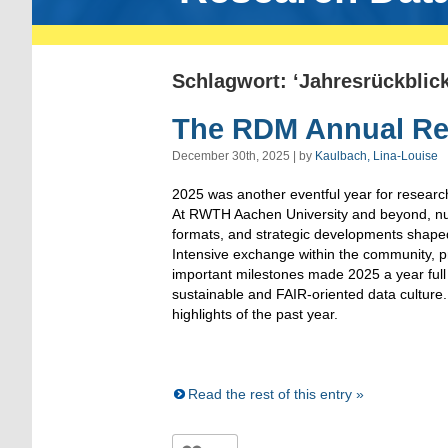
Schlagwort: ‘Jahresrückblick
The RDM Annual Re
December 30th, 2025 | by
Kaulbach, Lina-Louise
2025 was another eventful year for resea
At RWTH Aachen University and beyond, n
formats, and strategic developments shape
Intensive exchange within the community, pr
important milestones made 2025 a year ful
sustainable and FAIR-oriented data culture. 
highlights of the past year.
Read the rest of this entry »