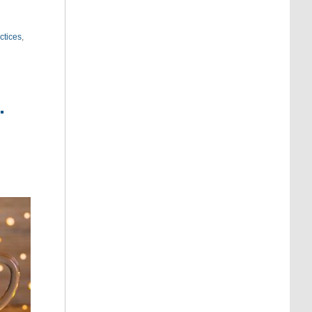
ctices
,
.