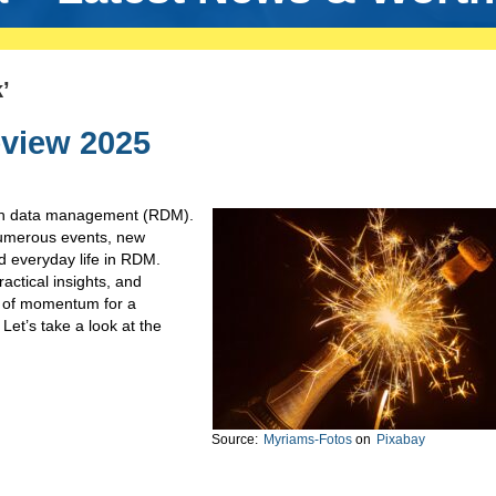
’
view 2025
rch data management (RDM).
umerous events, new
d everyday life in RDM.
actical insights, and
l of momentum for a
Let’s take a look at the
Source:
Myriams-Fotos
on
Pixabay