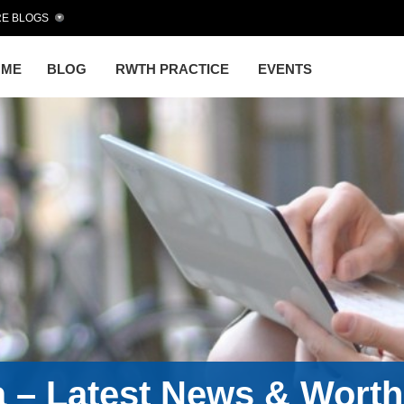
E BLOGS
OME
BLOG
RWTH PRACTICE
EVENTS
a – Latest News & Wort