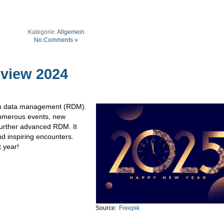
Kategorie:
Allgemein
No Comments »
view 2024
rch data management (RDM).
umerous events, new
further advanced RDM. It
nd inspiring encounters.
t year!
Source:
Freepik