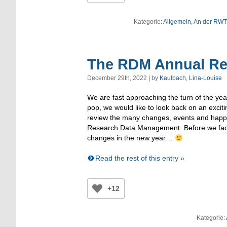
Kategorie:
Allgemein
,
An der RW
The RDM Annual Re
December 29th, 2022 | by
Kaulbach, Lina-Louise
We are fast approaching the turn of the yea
pop, we would like to look back on an excit
review the many changes, events and happen
Research Data Management. Before we fac
changes in the new year…
Read the rest of this entry »
+12
Kategorie: