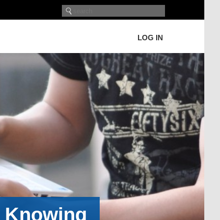
LOG IN
h Knowing