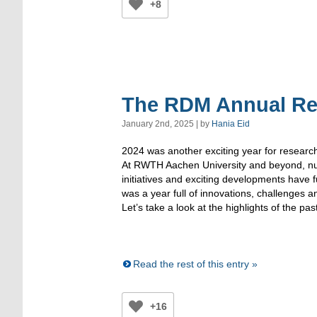
+8
The RDM Annual Re
January 2nd, 2025 | by
Hania Eid
2024 was another exciting year for resea
At RWTH Aachen University and beyond, n
initiatives and exciting developments have 
was a year full of innovations, challenges a
Let’s take a look at the highlights of the pas
Read the rest of this entry »
+16