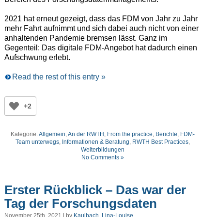
2021 hat erneut gezeigt, dass das FDM von Jahr zu Jahr
mehr Fahrt aufnimmt und sich dabei auch nicht von einer
anhaltenden Pandemie bremsen lässt. Ganz im
Gegenteil: Das digitale FDM-Angebot hat dadurch einen
Aufschwung erlebt.
Read the rest of this entry »
+2
Kategorie:
Allgemein
,
An der RWTH
,
From the practice
,
Berichte
,
FDM-
Team unterwegs
,
Informationen & Beratung
,
RWTH Best Practices
,
Weiterbildungen
No Comments »
Erster Rückblick – Das war der
Tag der Forschungsdaten
November 25th, 2021 | by
Kaulbach, Lina-Louise