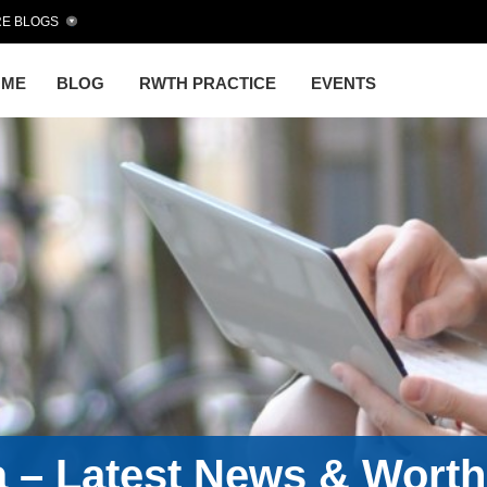
E BLOGS
OME
BLOG
RWTH PRACTICE
EVENTS
a – Latest News & Wort