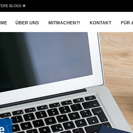
TERE BLOGS
OME
ÜBER UNS
MITMACHEN?!
KONTAKT
FÜR 
e