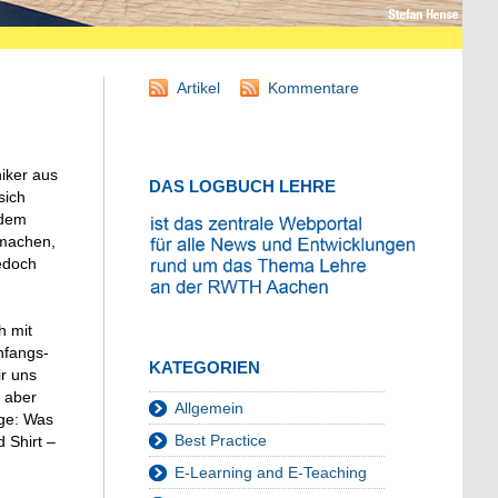
Artikel
Kommentare
iker aus
DAS LOGBUCH LEHRE
sich
 dem
 machen,
edoch
h mit
nfangs-
KATEGORIEN
ir uns
 aber
Allgemein
ge: Was
Best Practice
 Shirt –
E-Learning and E-Teaching