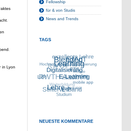
Fellowship
raktes
für & von Studis
News and Trends
cht.
ten
TAGS
bend.
exzellente Lehre
Blended
ExAcT
RWTH
Hochschulforum
MOOC
Learning
Digitalisierung
r in Lyon
Digitalisierung
RWTH Aachen
ETS
mobile
L2P
Talk Lehre
learning
E-Learning
Weiterbildung
mobile app
Stifterverband
Lehre
Tagung
L²P
Studium
NEUESTE KOMMENTARE