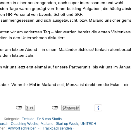
Ländern in einer anstrengenden, doch super interessanten und wohl
sten Tage waren geprägt von Team-building-Aufgaben, die häufig abst
von HR-Personal von Evonik, Schott und SKF.
zusammengesessen und sich ausgetauscht, bzw. Mailand unsicher gema
ten wir am vorletzten Tag – hier wurden bereits die ersten Visitenkar
iten in den Unternehmen diskutiert.
er am letzten Abend – in einem Mailänder Schloss! Einfach atemberau
 dem letzten Jahr.
 wir uns jetzt erst einmal auf unsere Partnerunis, bis wir uns im Janua
aber: Wenn ihr Mal in Mailand seit, Monza ist direkt um die Ecke – ein
Kategorie:
Exclude
,
für & von Studis
ausch
,
Coaching Woche
,
Mailand
,
Start up Week
,
UNITECH
nen:
Antwort schreiben »
|
Trackback senden «