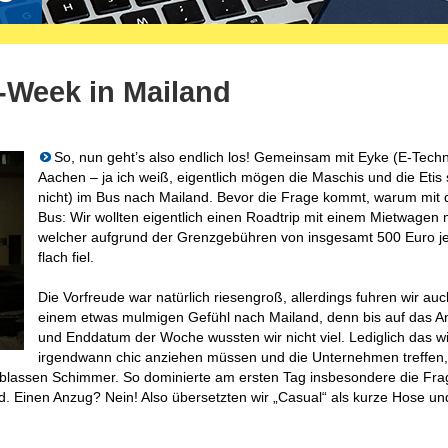
-Week in Mailand
So, nun geht’s also endlich los! Gemeinsam mit Eyke (E-Techn
Aachen – ja ich weiß, eigentlich mögen die Maschis und die Etis 
nicht) im Bus nach Mailand. Bevor die Frage kommt, warum mit
Bus: Wir wollten eigentlich einen Roadtrip mit einem Mietwagen
welcher aufgrund der Grenzgebühren von insgesamt 500 Euro j
flach fiel.
Die Vorfreude war natürlich riesengroß, allerdings fuhren wir auc
einem etwas mulmigen Gefühl nach Mailand, denn bis auf das A
und Enddatum der Woche wussten wir nicht viel. Lediglich das w
irgendwann chic anziehen müssen und die Unternehmen treffen,
lassen Schimmer. So dominierte am ersten Tag insbesondere die Fra
d. Einen Anzug? Nein! Also übersetzten wir „Casual“ als kurze Hose und