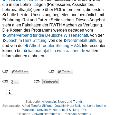
die in der Lehre Tätigen (Professoren, Assistenten,
Lehrbeauftragte) gerne über POL informieren, die ersten
Schritte bei der Umsetzung begleiten und persönlich mit
Erfahrung, Rat und Tat zur Seite stehen. Dieses Angebot
steht allen Fakultäten der RWTH Aachen zu Verfügung.
Die Kosten des Programms werden getragen vom
Stifterverband für die Deutsche Wissenschaft
, von der
Joachim Herz Stiftung
, von der
Nordmetall Stiftung
und von der
Alfred Toepfer Stiftung F.V.S.
Interessenten
können bei
baumann[at]hia.rwth-aachen.de
weitere
Informationen einholen.
Kategorie:
Allgemein
,
News and Trends
Schlagworte:
Alfred Toepfer Stiftung
,
Joachim Herz Stiftung
,
Lehre hoch n
,
Maastricht University
,
Nordmetall Stiftung
,
POL
Optionen:
Antwort schreiben »
|
Trackback senden «