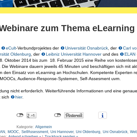
 Webinare zum Thema eLearning
s
eCult
-Verbundprojektes der
Universität Osnabrück
, der
Carl v
rsität Oldenburg
, der
Leibniz Universität Hannover
und des
ELAN e
 8. Oktober 2014 bis zum 18. Februar 2015 eine Reihe von kostenlose
. Die Webinare dauern jeweils 45 Minuten und beschäftigen sich mit ak
 den Einsatz von eLearning an Hochschulen. Kompetente Experten re
 MOOCs, Audience-Response-Systemen, Self-Assesment uvm.
dung nicht erforderlich. Weiterführende Informationen und eine genau
t sich
hier
.
Kategorie:
Allgemein
LAN
,
MOOC
,
SelfAssessment
,
Uni Hannover
,
Uni Oldenburg
,
Uni Osnabrück
,
Web
nen:
Antwort schreiben »
|
Trackback senden «