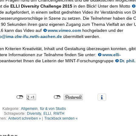
nen Fragen rund um Chancengleichheit und die didaktischen Möglichkei
mt die
ELLI Diversity Challenge 2015
in den Blick! Unter dem Motto
e aufgefordert, in einem selbst gedrehten Video ihr Verständnis von Di
besserungsvorschläge in Szene zu setzen. Die Teilnehmer haben die 
d in 90 Sekunden ihren ganz eigenen Zugang zum Thema Vielfalt an der 
16 kann das Video auf
www.vimeo.com
hochgeladen und der
b@ima-zlw-ifu.rwth-aachen.de
übermittelt werden.
n Kriterien Kreativität, Inhalt und Gestaltung überzeugen konnten, gibt
tere Informationen zur Teilnahme finden Sie unter:
www.elli-
beantwortet Ihnen die Leiterin der MINT-Forschungsgruppe
Dr. phil.
Kategorie:
Allgemein
,
für & von Studis
Schlagworte:
Diversity
,
ELLI
,
RWTH
nen:
Antwort schreiben »
|
Trackback senden «