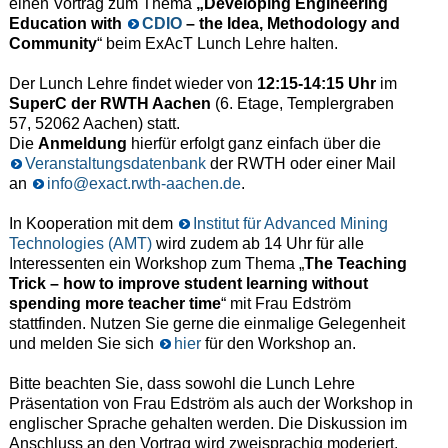
einen Vortrag zum Thema
„Developing Engineering
Education with
CDIO
– the Idea, Methodology and
Community
“ beim ExAcT Lunch Lehre halten.
Der Lunch Lehre findet wieder von
12:15-14:15 Uhr
im
SuperC der RWTH Aachen
(6. Etage, Templergraben
57, 52062 Aachen) statt.
Die
Anmeldung
hierfür erfolgt ganz einfach über die
Veranstaltungsdatenbank
der RWTH oder einer Mail
an
info@exact.rwth-aachen.de
.
In Kooperation mit dem
Institut für Advanced Mining
Technologies (AMT)
wird zudem ab 14 Uhr für alle
Interessenten ein Workshop zum Thema „
The Teaching
Trick – how to improve student learning without
spending more teacher time
“ mit Frau Edström
stattfinden. Nutzen Sie gerne die einmalige Gelegenheit
und melden Sie sich
hier
für den Workshop an.
Bitte beachten Sie, dass sowohl die Lunch Lehre
Präsentation von Frau Edström als auch der Workshop in
englischer Sprache gehalten werden. Die Diskussion im
Anschluss an den Vortrag wird zweisprachig moderiert.