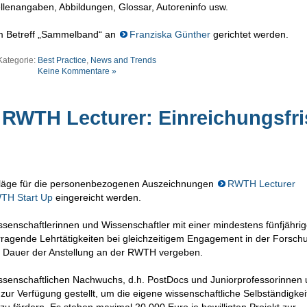
llenangaben, Abbildungen, Glossar, Autoreninfo usw.
m Betreff „Sammelband“ an
Franziska Günther
gerichtet werden.
Kategorie:
Best Practice
,
News and Trends
Keine Kommentare »
RWTH Lecturer: Einreichungsfri
hläge für die personenbezogenen Auszeichnungen
RWTH Lecturer
TH Start Up
eingereicht werden.
enschaftlerinnen und Wissenschaftler mit einer mindestens fünfjähri
rragende Lehrtätigkeiten bei gleichzeitigem Engagement in der Forsch
e Dauer der Anstellung an der RWTH vergeben.
senschaftlichen Nachwuchs, d.h. PostDocs und Juniorprofessorinnen 
zur Verfügung gestellt, um die eigene wissenschaftliche Selbständigkei