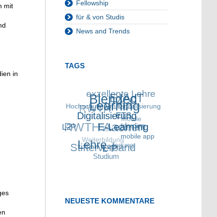
Fellowship
h mit
für & von Studis
nd
News and Trends
TAGS
ien in
exzellente Lehre
Blended
ExAcT
RWTH
Hochschulforum
MOOC
Learning
Digitalisierung
Digitalisierung
RWTH Aachen
ETS
mobile
L2P
Talk Lehre
learning
E-Learning
Weiterbildung
Stifterverband
mobile app
Lehre
Tagung
L²P
Studium
ges
NEUESTE KOMMENTARE
en