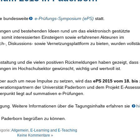
te bundesweite
e-Prüfungs-Symposium (ePS)
statt.
klungen und bestehenden Ideen rund um das elektronisch gestützte
somit interessierten Einsteigern sowie erfahrenen Akteuren im
-, Diskussions- sowie Vernetzungsplattform zu bieten, wurden vollstä
nstaltung und die vielen positiven Rückmeldungen haben gezeigt, dass 
ngen im Hochschulsektor gewünscht, wichtig und wertvoll ist.
aber auch um neue Impulse zu setzen, wird das
ePS 2015 vom 18. bis 
erationspartnern der Universität Paderborn und dem Projekt E-Asses
erpunkt liegt auf summativen e-Prüfungen.
ügung. Weitere Informationen über die Tagungsinhalte erfahren sie
hi
n Paderborn begrüßen zu können.
egorie:
Allgemein
,
E-Learning and E-Teaching
Keine Kommentare »