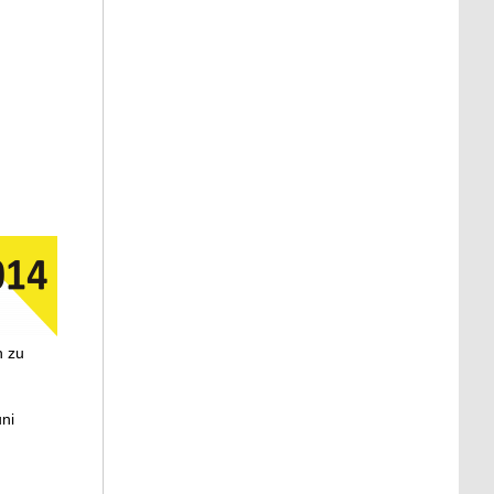
n zu
uni