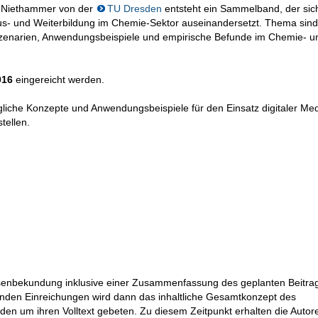
a Niethammer von der
TU Dresden
entsteht ein Sammelband, der sic
Aus- und Weiterbildung im Chemie-Sektor auseinandersetzt. Thema sind
Szenarien, Anwendungsbeispiele und empirische Befunde im Chemie- u
016
eingereicht werden.
ugliche Konzepte und Anwendungsbeispiele für den Einsatz digitaler Med
tellen.
essenbekundung inklusive einer Zusammenfassung des geplanten Beitra
genden Einreichungen wird dann das inhaltliche Gesamtkonzept des
en um ihren Volltext gebeten. Zu diesem Zeitpunkt erhalten die Autor