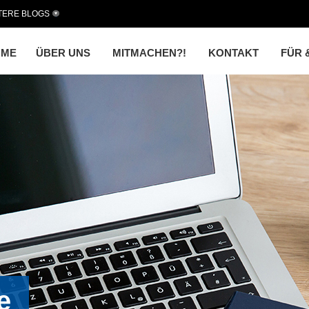
TERE BLOGS
OME
ÜBER UNS
MITMACHEN?!
KONTAKT
FÜR 
e