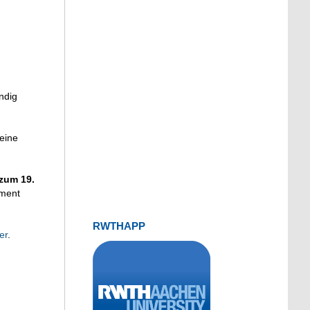
ndig
eine
zum 19.
sment
RWTHAPP
er
.