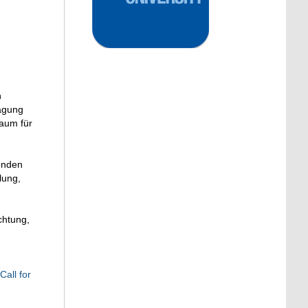
n
tagung
Raum für
enden
lung,
chtung,
Call for