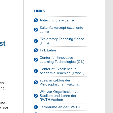
LINKS
Abteilung 6.2 – Lehre
Zukunftskonzept exzellente
Lehre
Exploratory Teaching Space
st
(ETS)
Talk Lehre
Center for Innovative
Learning Technologies (CiL)
Center of Excellence in
Academic Teaching (ExAcT)
eLearning-Blog der
gen
Philosophischen Fakultät
ung
Wiki zur Organisation von
Studium und Lehre der
RWTH Aachen
und -
Lernräume an der RWTH
t und