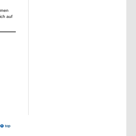
hemen
ich auf
top