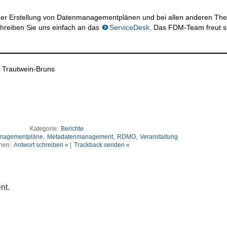
n der Erstellung von Datenmanagementplänen und bei allen anderen T
reiben Sie uns einfach an das
ServiceDesk
. Das FDM-Team freut s
te Trautwein-Bruns
Kategorie:
Berichte
nagementpläne
,
Metadatenmanagement
,
RDMO
,
Veranstaltung
nen:
Antwort schreiben »
|
Trackback senden «
nt.