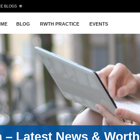
E BLOGS
OME
BLOG
RWTH PRACTICE
EVENTS
a – Latest News & Wort