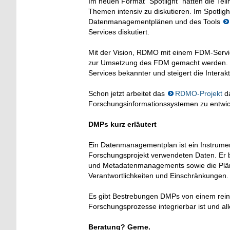
Im neuen Format “Spotlight” hatten die Tei
Themen intensiv zu diskutieren. Im Spotl
Datenmanagementplänen und des Tools
Services diskutiert.
Mit der Vision, RDMO mit einem FDM-Servi
zur Umsetzung des FDM gemacht werden. D
Services bekannter und steigert die Interakti
Schon jetzt arbeitet das
RDMO-Projekt
da
Forschungsinformationssystemen zu entwick
DMPs kurz erläutert
Ein Datenmanagementplan ist ein Instrument
Forschungsprojekt verwendeten Daten. Er b
und Metadatenmanagements sowie die Plän
Verantwortlichkeiten und Einschränkungen.
Es gibt Bestrebungen DMPs von einem rein
Forschungsprozesse integrierbar ist und all
Beratung? Gerne.