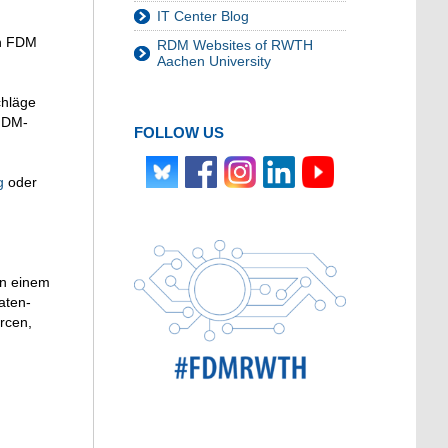
IT Center Blog
on FDM
RDM Websites of RWTH
Aachen University
chläge
 FDM-
FOLLOW US
g
oder
in einem
aten-
rcen,