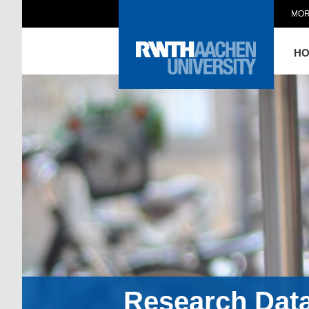
MOR
H
Research Dat