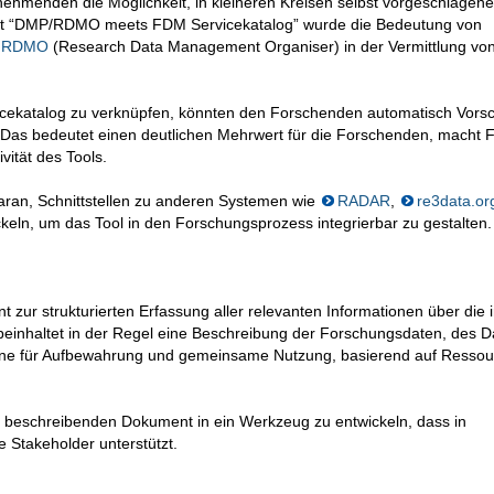
lnehmenden die Möglichkeit, in kleineren Kreisen selbst vorgeschlagene
ight “DMP/RDMO meets FDM Servicekatalog” wurde die Bedeutung von
RDMO
(Research Data Management Organiser) in der Vermittlung v
cekatalog zu verknüpfen, könnten den Forschenden automatisch Vors
as bedeutet einen deutlichen Mehrwert für die Forschenden, macht
vität des Tools.
ran, Schnittstellen zu anderen Systemen wie
RADAR
,
re3data.or
eln, um das Tool in den Forschungsprozess integrierbar zu gestalten.
 zur strukturierten Erfassung aller relevanten Informationen über die 
einhaltet in der Regel eine Beschreibung der Forschungsdaten, des D
e für Aufbewahrung und gemeinsame Nutzung, basierend auf Ressou
 beschreibenden Dokument in ein Werkzeug zu entwickeln, dass in
e Stakeholder unterstützt.