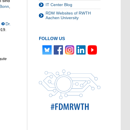
o sind
IT Center Blog
 Bonn
,
RDM Websites of RWTH
Aachen University
u
Dr.
019.
FOLLOW US
gute