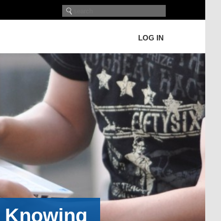
LOG IN
h Knowing