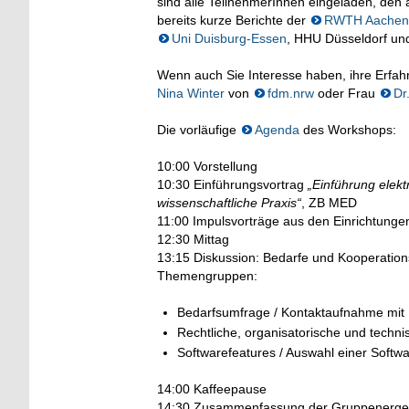
sind alle TeilnehmerInnen eingeladen, den 
bereits kurze Berichte der
RWTH Aachen
Uni Duisburg-Essen
, HHU Düsseldorf u
Wenn auch Sie Interesse haben, ihre Erfah
Nina Winter
von
fdm.nrw
oder Frau
Dr
Die vorläufige
Agenda
des Workshops:
10:00 Vorstellung
10:30 Einführungsvortrag
„Einführung elek
wissenschaftliche Praxis“
, ZB MED
11:00 Impulsvorträge aus den Einrichtunge
12:30 Mittag
13:15 Diskussion: Bedarfe und Kooperation
Themengruppen:
Bedarfsumfrage / Kontaktaufnahme mit
Rechtliche, organisatorische und tech
Softwarefeatures / Auswahl einer Softw
14:00 Kaffeepause
14:30 Zusammenfassung der Gruppenerge