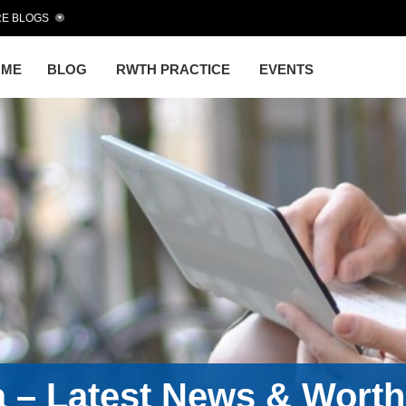
E BLOGS
OME
BLOG
RWTH PRACTICE
EVENTS
a – Latest News & Wort