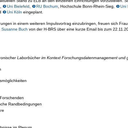
aktuellen Stand zu ELB an den einzelnen Einrichtungen vorzustellen. S
,
Uni Bielefeld
,
RU Bochum
, Hochschule Bonn-Rhein-Sieg,
Uni
nd
Uni Köln
eingeplant.
rungen in einem weiteren Impulsvortrag einzubringen, freuen sich Fra
. Susanne Buch
von der H-BRS über eine kurze Email bis zum 22.11.2
tronischer Laborbücher im Kontext Forschungsdatenmanagement und 
n
smöglichkeiten
 Forschenden
nische Randbedingungen
are
bnisse im Plenum