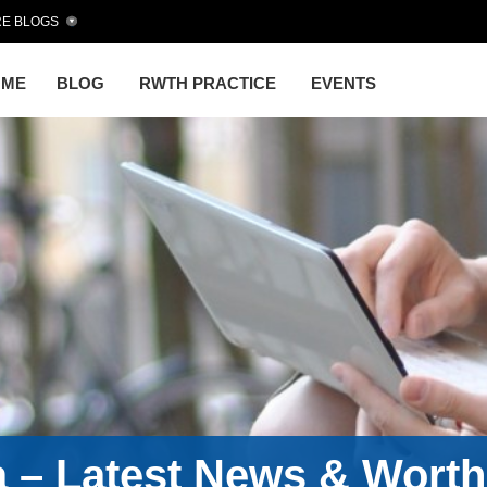
E BLOGS
OME
BLOG
RWTH PRACTICE
EVENTS
a – Latest News & Wort