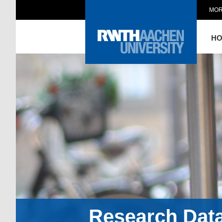
MOR
H
Research Dat