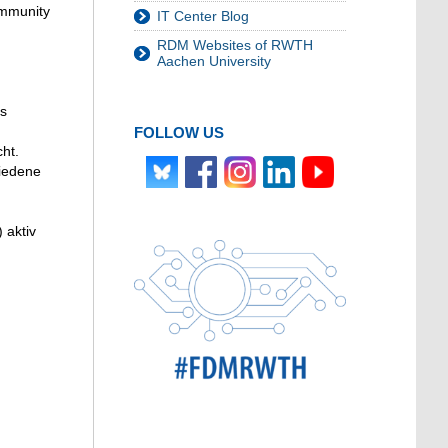
ommunity
IT Center Blog
RDM Websites of RWTH
Aachen University
as
FOLLOW US
cht.
hiedene
 aktiv