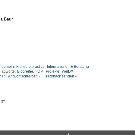
ana Baur
llgemein
,
From the practice
,
Informationen & Beratung
lagworte:
Blogreihe
,
FDM
,
Projekte
,
WelDX
nen:
Antwort schreiben »
|
Trackback senden «
nt.