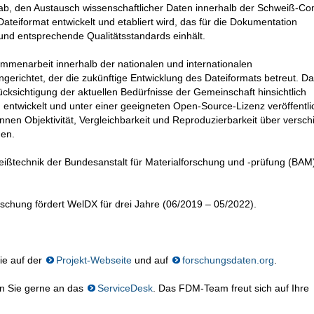
ab, den Austausch wissenschaftlicher Daten innerhalb der Schweiß-C
teiformat entwickelt und etabliert wird, das für die Dokumentation
und entsprechende Qualitätsstandards einhält.
mmenarbeit innerhalb der nationalen und internationalen
gerichtet, der die zukünftige Entwicklung des Dateiformats betreut. D
cksichtigung der aktuellen Bedürfnisse der Gemeinschaft hinsichtlich
ng entwickelt und unter einer geeigneten Open-Source-Lizenz veröffentli
nen Objektivität, Vergleichbarkeit und Reproduzierbarkeit über versc
den.
ißtechnik der Bundesanstalt für Materialforschung und -prüfung (BAM)
schung fördert WelDX für drei Jahre (06/2019 – 05/2022).
ie auf der
Projekt-Webseite
und auf
forschungsdaten.org
.
n Sie gerne an das
ServiceDesk
. Das FDM-Team freut sich auf Ihre