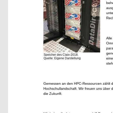
beh
ausg
unte
Rec
Alle
Omn
para
geno
Speicher des Claix-2018.
ein
Quelle: Eigene Darstellung
steh
Gemessen an den HPC-Ressourcen zählt di
Hochschullandschaft. Wir freuen uns über
die Zukunft.