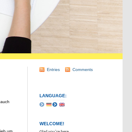
Entries
Comments
LANGUAGE:
 auch
WELCOME!
rieb um
Glad you’re here.