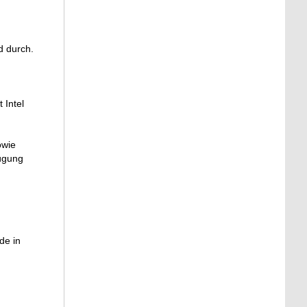
n
d durch.
 Intel
owie
fügung
de in