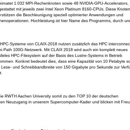
eimatet 1.032 MPI-Rechenknoten sowie 48 NVIDIA-GPU-Accelerators,
estattet mit jeweils zwei Intel Xeon Platinum 8160-CPUs. Diese Knote
rstützen die Beschleunigung speziell optimierter Anwendungen und
henoperationen. Hochleistung ist hier Name des Programms, durch un
 HPC-Systeme von CLAIX-2018 nutzen zusätzlich das HPC interconnect
i-Path 100G-Netzwerk. Mit CLAIX 2018 wird auch ein komplett neues
lleles HPC-Filesystem auf der Basis des Lustre-Systems in Betrieb
mmen. Konkret bedeutet dies, dass eine Kapazität von 10 Petabyte s
e Lese- und Schreibbandbreite von 150 Gigabyte pro Sekunde zur Ver
t.
e RWTH Aachen University somit zu den TOP 10 der deutschen
 den Neuzugang in unserem Supercomputer-Kader und blicken mit Freu