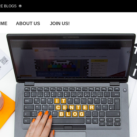
E BLOGS
OME
ABOUT US
JOIN US!