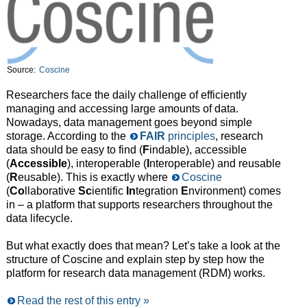
Source:
Coscine
Researchers face the daily challenge of efficiently
managing and accessing large amounts of data.
Nowadays, data management goes beyond simple
storage. According to the
FAIR
principles
, research
data should be easy to find (
F
indable), accessible
(
Accessible
), interoperable (
I
nteroperable) and reusable
(
R
eusable). This is exactly where
Coscine
(
Co
llaborative
Sc
ientific
In
tegration
E
nvironment) comes
in – a platform that supports researchers throughout the
data lifecycle.
But what exactly does that mean? Let’s take a look at the
structure of Coscine and explain step by step how the
platform for research data management (RDM) works.
Read the rest of this entry »