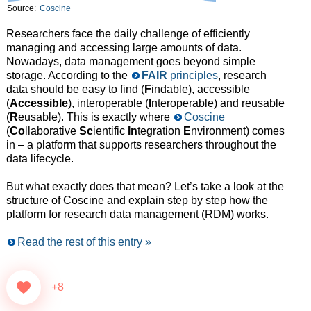
Source:
Coscine
Researchers face the daily challenge of efficiently
managing and accessing large amounts of data.
Nowadays, data management goes beyond simple
storage. According to the
FAIR
principles
, research
data should be easy to find (
F
indable), accessible
(
Accessible
), interoperable (
I
nteroperable) and reusable
(
R
eusable). This is exactly where
Coscine
(
Co
llaborative
Sc
ientific
In
tegration
E
nvironment) comes
in – a platform that supports researchers throughout the
data lifecycle.
But what exactly does that mean? Let’s take a look at the
structure of Coscine and explain step by step how the
platform for research data management (RDM) works.
Read the rest of this entry »
+8