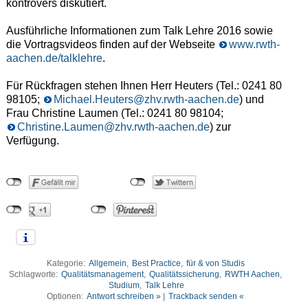
kontrovers diskutiert.
Ausführliche Informationen zum Talk Lehre 2016 sowie
die Vortragsvideos finden auf der Webseite
www.rwth-
aachen.de/talklehre
.
Für Rückfragen stehen Ihnen Herr Heuters (Tel.: 0241 80
98105;
Michael.Heuters@zhv.rwth-aachen.de
) und
Frau Christine Laumen (Tel.: 0241 80 98104;
Christine.Laumen@zhv.rwth-aachen.de
) zur
Verfügung.
Kategorie:
Allgemein
,
Best Practice
,
für & von Studis
Schlagworte:
Qualitätsmanagement
,
Qualitätssicherung
,
RWTH Aachen
,
Studium
,
Talk Lehre
Optionen:
Antwort schreiben »
|
Trackback senden «