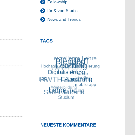
Fellowship
für & von Studis
News and Trends
TAGS
exzellente Lehre
Blended
ExAcT
RWTH
Hochschulforum
MOOC
Learning
Digitalisierung
Digitalisierung
RWTH Aachen
ETS
mobile
L2P
Talk Lehre
learning
E-Learning
Weiterbildung
mobile app
Stifterverband
Lehre
Tagung
L²P
Studium
NEUESTE KOMMENTARE