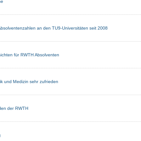
ne
Absolventenzahlen an den TU9-Universitäten seit 2008
sichten für RWTH Absolventen
k und Medizin sehr zufrieden
iden der RWTH
g