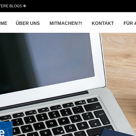
TERE BLOGS
OME
ÜBER UNS
MITMACHEN?!
KONTAKT
FÜR 
e