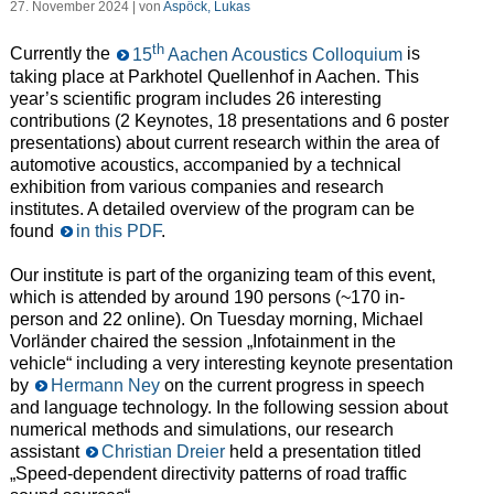
27. November 2024 | von
Aspöck, Lukas
th
Currently the
15
Aachen Acoustics Colloquium
is
taking place at Parkhotel Quellenhof in Aachen. This
year’s scientific program includes 26 interesting
contributions (2 Keynotes, 18 presentations and 6 poster
presentations) about current research within the area of
automotive acoustics, accompanied by a technical
exhibition from various companies and research
institutes. A detailed overview of the program can be
found
in this PDF
.
Our institute is part of the organizing team of this event,
which is attended by around 190 persons (~170 in-
person and 22 online). On Tuesday morning, Michael
Vorländer chaired the session „Infotainment in the
vehicle“ including a very interesting keynote presentation
by
Hermann Ney
on the current progress in speech
and language technology. In the following session about
numerical methods and simulations, our research
assistant
Christian Dreier
held a presentation titled
„Speed-dependent directivity patterns of road traffic