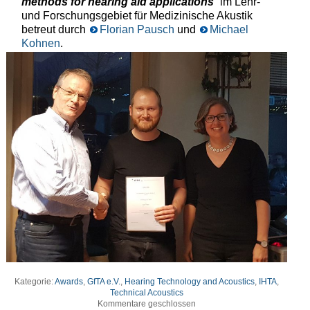
methods for hearing aid applications
“ im Lehr-
und Forschungsgebiet für Medizinische Akustik
betreut durch
Florian Pausch
und
Michael
Kohnen
.
Kategorie:
Awards
,
GfTA e.V.
,
Hearing Technology and Acoustics
,
IHTA
,
Technical Acoustics
Kommentare geschlossen