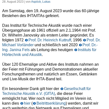
28. August 2023 | von
Aspöck, Lukas
Am Samstag, den 19. August 2023 wurde das 60-jährige
Bestehen des IHTA/ITAs gefeiert.
Das Institut für Technische Akustik wurde nach einer
Übergangphase ab 1961 offiziell am 2.1.1964 mit Prof.
Dr. Wilhelm Janovsky als erstem Leiter gegründet. Es
folgten 1972
Prof. Dr. Heinrich Kuttruff
, 1996
Prof. Dr.
Michael Vorländer
und schließlich seit 2020
Prof. Dr.-
Ing. Janina Fels
als Leitung des heutigen
Instituts für
Hörtechnik und Akustik
.
Über 120 Ehemalige und Aktive des Instituts nahmen an
der Feier mit Führungen und Demonstrationen aktueller
Forschungsthemen und natürlich am Essen, Getränken
und Live-Musik der IHTA-Band teil.
Ein besonderer Dank gilt hier der
Gesellschaft für
Technische Akustik e.V. (GfTA)
, die diese Feier
ermöglicht hat. Wer noch nicht Mitglied im Verein ist,
kann dies
hier
(
Beitrittserklärung
) werden, damit wir
auch weiterhin das Netzwerk aus Ehemaligen und