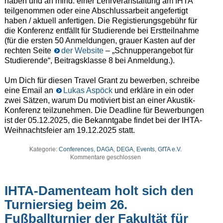
haben und an mind. einer Lehrveranstaltung am IHTA
teilgenommen oder eine Abschlussarbeit angefertigt
haben / aktuell anfertigen. Die Registierungsgebühr für
die Konferenz entfällt für Studierende bei Erstteilnahme
(für die ersten 50 Anmeldungen, grauer Kasten auf der
rechten Seite
der Website
– „Schnupperangebot für
Studierende“, Beitragsklasse 8 bei Anmeldung.).
Um Dich für diesen Travel Grant zu bewerben, schreibe
eine Email an
Lukas Aspöck
und erkläre in ein oder
zwei Sätzen, warum Du motiviert bist an einer Akustik-
Konferenz teilzunehmen. Die Deadline für Bewerbungen
ist der 05.12.2025, die Bekanntgabe findet bei der IHTA-
Weihnachtsfeier am 19.12.2025 statt.
Kategorie:
Conferences
,
DAGA
,
DEGA
,
Events
,
GfTA e.V.
Kommentare geschlossen
IHTA-Damenteam holt sich den
Turniersieg beim 26.
Fußballturnier der Fakultät für