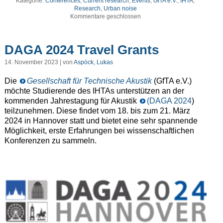
Kategorie:
Conferences
,
Current research
,
Events
,
GfTA e.V.
,
IHTA
,
Research
,
Urban noise
Kommentare geschlossen
DAGA 2024 Travel Grants
14. November 2023 | von
Aspöck, Lukas
Die
Gesellschaft für Technische Akustik
(GfTA e.V.)
möchte Studierende des IHTAs unterstützen an der
kommenden Jahrestagung für Akustik
(DAGA 2024
)
teilzunehmen. Diese findet vom 18. bis zum 21. März
2024 in Hannover statt und bietet eine sehr spannende
Möglichkeit, erste Erfahrungen bei wissenschaftlichen
Konferenzen zu sammeln.