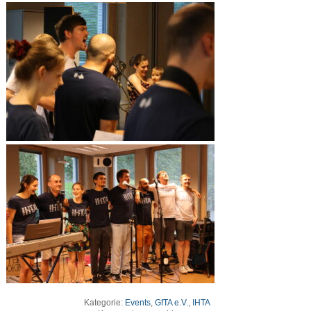
Kategorie:
Events
,
GfTA e.V.
,
IHTA