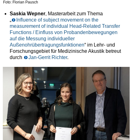
Foto: Florian Pausch
Saskia Wepner
, Masterarbeit zum Thema
„
Influence of subject movement on the
measurement of individual Head-Related Transfer
Functions / Einfluss von Probandenbewegungen
auf die Messung individueller
Außenohrübertragungsfunktionen
“ im Lehr- und
Forschungsgebiet für Medizinische Akustik betreut
durch
Jan-Gerrit Richter
.