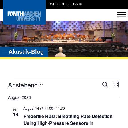
WEITERE BLOGS
Akustik-Blog
Veranst
Anstehend
Vera
Suche
Liste
Ansi
Suche
Datum
wählen.
August 2026
Navi
und
Ansichte
August 14 @ 11:00
-
11:30
FR.
14
Navigat
Frederike Rust: Breathing Rate Detection
Using High-Pressure Sensors in