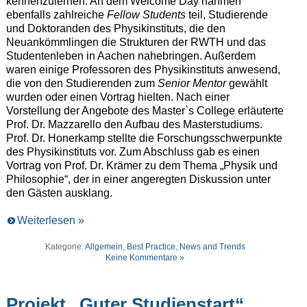
kennenzulernen. An dem Welcome Day nahmen
ebenfalls zahlreiche
Fellow Students
teil, Studierende
und Doktoranden des Physikinstituts, die den
Neuankömmlingen die Strukturen der RWTH und das
Studentenleben in Aachen nahebringen. Außerdem
waren einige Professoren des Physikinstituts anwesend,
die von den Studierenden zum
S
enior Mentor
gewählt
wurden oder einen Vortrag hielten. Nach einer
Vorstellung der Angebote des Master`s College erläuterte
Prof. Dr. Mazzarello den Aufbau des Masterstudiums.
Prof. Dr. Honerkamp stellte die Forschungsschwerpunkte
des Physikinstituts vor. Zum Abschluss gab es einen
Vortrag von Prof. Dr. Krämer zu dem Thema „Physik und
Philosophie“, der in einer angeregten Diskussion unter
den Gästen ausklang.
Weiterlesen »
Kategorie:
Allgemein
,
Best Practice
,
News and Trends
Keine Kommentare »
Projekt „Guter Studienstart“