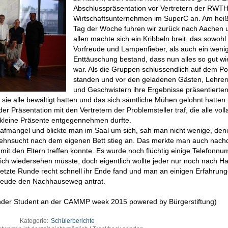
Abschlusspräsentation vor Vertretern der RWT
Wirtschaftsunternehmen im SuperC an. Am hei
Tag der Woche fuhren wir zurück nach Aachen 
allen machte sich ein Kribbeln breit, das sowohl
Vorfreude und Lampenfieber, als auch ein weni
Enttäuschung bestand, dass nun alles so gut wi
war. Als die Gruppen schlussendlich auf dem P
standen und vor den geladenen Gästen, Lehrern
und Geschwistern ihre Ergebnisse präsentierte
 sie alle bewältigt hatten und das sich sämtliche Mühen gelohnt hatten
er Präsentation mit den Vertretern der Problemsteller traf, die alle voll
 kleine Präsente entgegennehmen durfte.
hlafmangel und blickte man im Saal um sich, sah man nicht wenige, den
e Sehnsucht nach dem eigenen Bett stieg an. Das merkte man auch nach
mit den Eltern treffen konnte. Es wurde noch flüchtig einige Telefonn
ch wiedersehen müsste, doch eigentlich wollte jeder nur noch nach H
letzte Runde recht schnell ihr Ende fand und man an einigen Erfahrun
 Freude den Nachhauseweg antrat.
ender Student an der CAMMP week 2015 powered by Bürgerstiftung)
Kategorie:
Schülerberichte