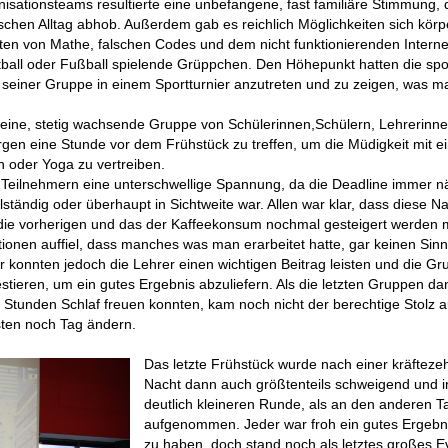
sationsteams resultierte eine unbefangene, fast familiäre Stimmung, 
schen Alltag abhob. Außerdem gab es reichlich Möglichkeiten sich körpe
en von Mathe, falschen Codes und dem nicht funktionierenden Internet
all oder Fußball spielende Grüppchen. Den Höhepunkt hatten die spor
t seiner Gruppe in einem Sportturnier anzutreten und zu zeigen, was 
 kleine, stetig wachsende Gruppe von Schülerinnen,Schülern, Lehrerinn
rgen eine Stunde vor dem Frühstück zu treffen, um die Müdigkeit mit e
 oder Yoga zu vertreiben.
 Teilnehmern eine unterschwellige Spannung, da die Deadline immer n
ständig oder überhaupt in Sichtweite war. Allen war klar, dass diese N
 die vorherigen und das der Kaffeekonsum nochmal gesteigert werden 
ionen auffiel, dass manches was man erarbeitet hatte, gar keinen Sinn
ier konnten jedoch die Lehrer einen wichtigen Beitrag leisten und die G
estieren, um ein gutes Ergebnis abzuliefern. Als die letzten Gruppen d
,5 Stunden Schlaf freuen konnten, kam noch nicht der berechtige Stolz a
hsten noch Tag ändern.
Das letzte Frühstück wurde nach einer kräftez
Nacht dann auch größtenteils schweigend und i
deutlich kleineren Runde, als an den anderen 
aufgenommen. Jeder war froh ein gutes Ergebnis
zu haben, doch stand noch als letztes großes E