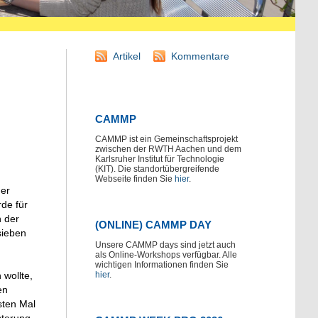
Artikel
Kommentare
CAMMP
CAMMP ist ein Gemeinschaftsprojekt
zwischen der RWTH Aachen und dem
Karlsruher Institut für Technologie
(KIT). Die standortübergreifende
Webseite finden Sie
hier
.
der
de für
n der
(ONLINE) CAMMP DAY
sieben
Unsere CAMMP days sind jetzt auch
als Online-Workshops verfügbar. Alle
wichtigen Informationen finden Sie
hier
.
 wollte,
en
sten Mal