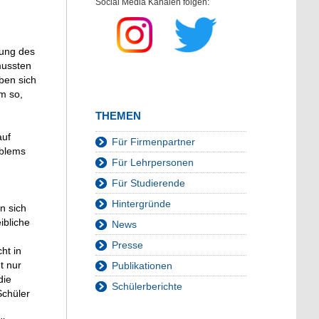
Social Media Kanälen folgen:
tung des
mussten
ben sich
m so,
THEMEN
auf
Für Firmenpartner
oblems
Für Lehrpersonen
Für Studierende
Hintergründe
n sich
ibliche
News
Presse
ht in
t nur
Publikationen
die
Schülerberichte
Schüler