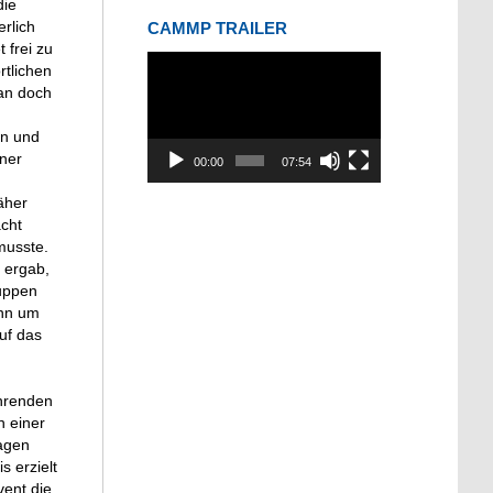
die
rlich
CAMMP TRAILER
 frei zu
Video-
tlichen
Player
man doch
en und
iner
00:00
07:54
äher
acht
musste.
 ergab,
ruppen
ann um
uf das
ehrenden
n einer
Tagen
 erzielt
vent die