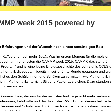
AMMP week 2015 powered by
ue Erfahrungen und der Wunsch nach einem anständigen Bett
iel Kaffee und noch mehr Spaß. Was im ersten Moment für die meisten
ibt doch am treffendsten die CAMMP week 2015. CAMMP, das steht für
Program” und ist eine kleine Erfolgsgeschichte des Lehrstuhls CCES 
thematik dieses Jahr bereits in seine fünfte Runde gegangen und wur
el ist es den Schülerinnen und Schülern zu vermitteln, wie Mathematik i
ie im Mathematikunterricht Stift und Papier ausreichen. Dazu standen 
zu lösen waren.
Sonnenschein, der uns für die nächsten fünf Tage nicht mehr verlassen
ülerinnen, Lehrkräfte und das Team der RWTH in der kleinen belgisch
lerinnen und Schüler aus 13 Schulen trafen sich abends dann zum er