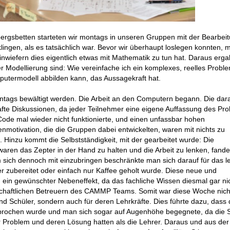
ergsbetten starteten wir montags in unseren Gruppen mit der Bearbei
ngen, als es tatsächlich war. Bevor wir überhaupt loslegen konnten, 
inwiefern dies eigentlich etwas mit Mathematik zu tun hat. Daraus erga
r Modellierung sind: Wie vereinfache ich ein komplexes, reelles Proble
utermodell abbilden kann, das Aussagekraft hat.
ntags bewältigt werden. Die Arbeit an den Computern begann. Die dar
afte Diskussionen, da jeder Teilnehmer eine eigene Auffassung des Pr
Code mal wieder nicht funktionierte, und einen unfassbar hohen
motivation, die die Gruppen dabei entwickelten, waren mit nichts zu
 Hinzu kommt die Selbstständigkeit, mit der gearbeitet wurde: Die
aren das Zepter in der Hand zu halten und die Arbeit zu lenken, fande
Um sich dennoch mit einzubringen beschränkte man sich darauf für das le
r zubereitet oder einfach nur Kaffee geholt wurde. Diese neue und
 ein gewünschter Nebeneffekt, da das fachliche Wissen diesmal gar nic
schaftlichen Betreuern des CAMMP Teams. Somit war diese Woche nich
nd Schüler, sondern auch für deren Lehrkräfte. Dies führte dazu, dass 
brochen wurde und man sich sogar auf Augenhöhe begegnete, da die 
Problem und deren Lösung hatten als die Lehrer. Daraus und aus der