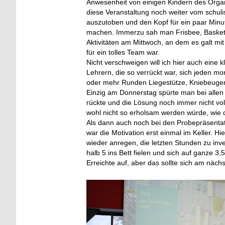
Anwesenheit von einigen Kindern des Organi
diese Veranstaltung noch weiter vom schuli
auszutoben und den Kopf für ein paar Minut
machen. Immerzu sah man Frisbee, Basketb
Aktivitäten am Mittwoch, an dem es galt mi
für ein tolles Team war.
Nicht verschweigen will ich hier auch eine
Lehrern, die so verrückt war, sich jeden mo
oder mehr Runden Liegestütze, Kniebeugen
Einzig am Donnerstag spürte man bei allen
rückte und die Lösung noch immer nicht voll
wohl nicht so erholsam werden würde, wie
Als dann auch noch bei den Probepräsentat
war die Motivation erst einmal im Keller. H
wieder anregen, die letzten Stunden zu inv
halb 5 ins Bett fielen und sich auf ganze 3
Erreichte auf, aber das sollte sich am näc