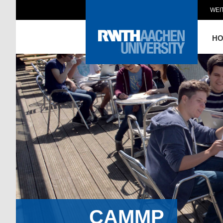
WEI
H
CAMMP