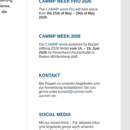
sterung
CAMMP WEEK PRO 2026
bleme,
The
CAMMP week Pro
will take place
 die
from
the 25th of May – 29th of May
2026
.
CAMMP WEEK 2026
Die
CAMMP week
powered by Bürger-
stiftung 2026 findet
vom 14. – 19. Juni
2026
im Ferienheim Aschenhütte in
Baden-Würtemberg statt.
KONTAKT
Bei Fragen zu unseren Angeboten und
zur Anmeldung kontaktieren Sie uns
gerne unter
kontakt@cammp.rwth-
aachen.de
.
SOCIAL MEDIA
Mit nur einem Klick – Für aktuelle Infos
und Angebote gerne auch unseren