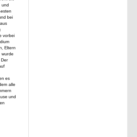
H und
ßesten
und bei
 aus
g
e vorbei
odium
, Eltern
n wurde
. Der
auf
en es
dem alle
ummern
ause und
gen